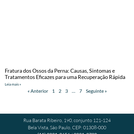
Fratura dos Ossos da Perna: Causas, Sintomas e
Tratamentos Eficazes para uma Recuperação Rápida
Leia mais »
« Anterior
1
2
3
…
7
Seguinte »
Rua Barata Ribeiro, 190, conjunto 121-124
Bela Vista, São Paulo, CEP: 01308-000