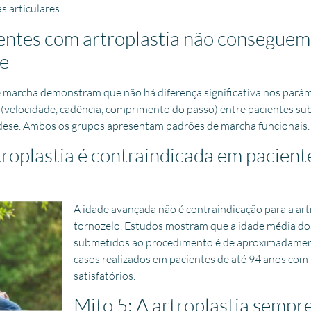
s articulares.
ientes com artroplastia não consegue
e
e marcha demonstram que não há diferença significativa nos parâ
(velocidade, cadência, comprimento do passo) entre pacientes su
rodese. Ambos os grupos apresentam padrões de marcha funcionais.
troplastia é contraindicada em pacient
A idade avançada não é contraindicação para a art
tornozelo. Estudos mostram que a idade média do
submetidos ao procedimento é de aproximadamen
casos realizados em pacientes de até 94 anos com
satisfatórios.
Mito 5: A artroplastia sempre