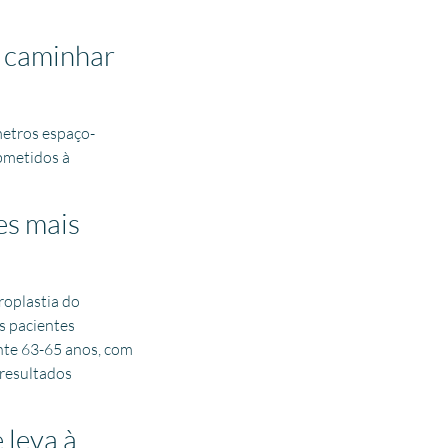
m caminhar
metros espaço-
bmetidos à
es mais
roplastia do
s pacientes
te 63-65 anos, com
 resultados
 leva à