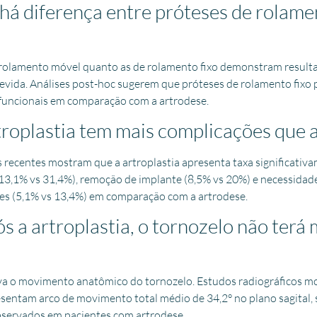
há diferença entre próteses de rolame
 rolamento móvel quanto as de rolamento fixo demonstram resulta
revida. Análises post-hoc sugerem que próteses de rolamento fix
funcionais em comparação com a artrodese.
troplastia tem mais complicações que 
s recentes mostram que a artroplastia apresenta taxa significati
(13,1% vs 31,4%), remoção de implante (8,5% vs 20%) e necessidad
tes (5,1% vs 13,4%) em comparação com a artrodese.
s a artroplastia, o tornozelo não ter
rva o movimento anatômico do tornozelo. Estudos radiográficos m
esentam arco de movimento total médio de 34,2° no plano sagital, 
bservados em pacientes com artrodese.