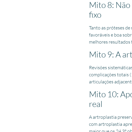
Mito 8: Não 
fixo
Tanto as próteses de
favoráveis e boa sob
melhores resultados 
Mito 9: A ar
Revisões sistemática
complicações totais 
articulações adjacen
Mito 10: Apó
real
A artroplastia prese
com artroplastia apr
maior que os 24,3° o