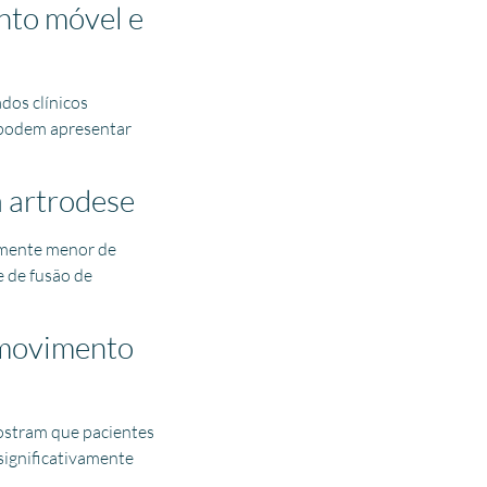
nto móvel e
dos clínicos
o podem apresentar
a artrodese
vamente menor de
e de fusão de
á movimento
ostram que pacientes
significativamente