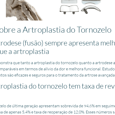
obre a Artroplastia do Tornozelo
rtrodese (fusão) sempre apresenta mel
ue a artroplastia
emonstra que tanto a artroplastia do tornozelo quanto a artrodese
comparáveis em termos de alívio da dor e melhora funcional. Estu
os são eficazes e seguros para o tratamento da artrose avançada
troplastia do tornozelo tem taxa de re
zelo de última geração apresentam sobrevida de 94,6% em seguim
lha de apenas 5,4% e taxa de reoperação de 12,0%. Esses números 