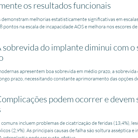
amente os resultados funcionais
 demonstram melhorias estatisticamente significativas em escalas
8 pontos na escala de incapacidade AOS e melhora nos escores de 
A sobrevida do implante diminui com o
o
odernas apresentem boa sobrevida em médio prazo, a sobrevida 
ongo prazo, necessitando constante aprimoramento das opções de
Complicações podem ocorrer e devem 
s
 comuns incluem problemas de cicatrização de feridas (13,4%), les
os (2,9%). As principais causas de falha são soltura asséptica e 
 artroplastia pode ser custo-efetiva.