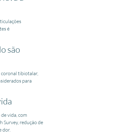
ticulações
tes é
lo são
oronal tibiotalar,
onsiderados para
vida
 de vida, com
h Survey, redução de
 dor.