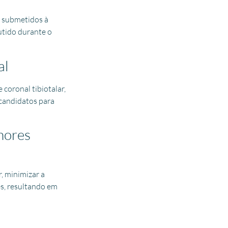
s submetidos à
utido durante o
al
 coronal tibiotalar,
 candidatos para
hores
, minimizar a
s, resultando em