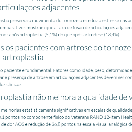
articulações adjacentes
astia preserva o movimento do tornozelo e reduz o estresse nas ar
comparativos mostram que a taxa de fusão de articulações adjacen
nor após artroplastia (5,1%) do que após artrodese (13,4%).
s os pacientes com artrose do tornoze
 artroplastia
o paciente é fundamental. Fatores como idade, peso, deformidade c
ular e presença de artrose em articulações adjacentes devem ser c
os clínicos.
troplastia não melhora a qualidade de 
elhorias estatisticamente significativas em escalas de qualidade
,1 pontos no componente físico do Veterans RAND 12-Item Healt
 de dor AOS e redução de 36,8 pontos na escala visual analógica de