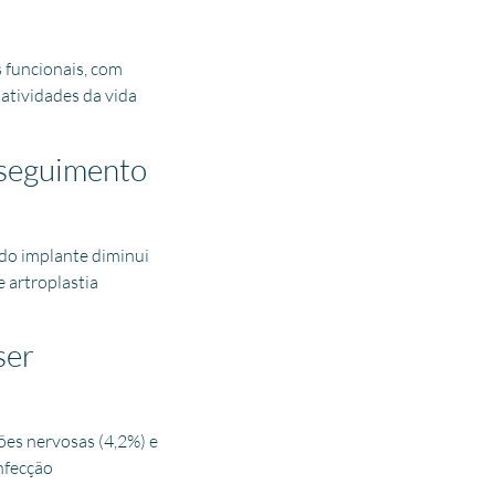
 funcionais, com
atividades da vida
 seguimento
do implante diminui
 artroplastia
ser
ões nervosas (4,2%) e
infecção