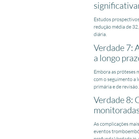
significativ
Estudos prospectivos
redução média de 32,
diária.
Verdade 7: 
a longo praz
Embora as próteses m
com o seguimento a l
primária e de revisão.
Verdade 8: 
monitorada
As complicações mais
eventos tromboembólic
profunda.Verdade 9: A