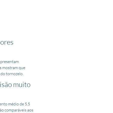
hores
 apresentam
dos mostram que
 do tornozelo.
visão muito
ento médio de 5,5
são comparáveis aos