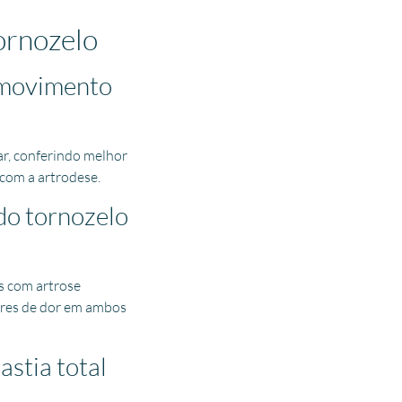
ornozelo
o movimento
ar, conferindo melhor
com a artrodese.
do tornozelo
es com artrose
ores de dor em ambos
astia total