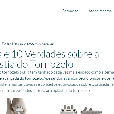
Formação
Atendimentos
o
Zoboli
8 jun 2026
6
min para ler
 e 10 Verdades sobre a
stia do Tornozelo
do tornozelo
(ATT) tem ganhado cada vez mais espaço como alternat
e avançada do tornozelo
. Apesar dos avanços tecnológicos e dos 
xistem muitas dúvidas e conceitos equivocados sobre o procedimen
is mitos e verdades sobre a artroplastia do tornozelo.