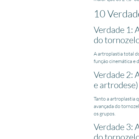
10 Verdade
Verdade 1: 
do tornozel
A artroplastia total
função cinemática e 
Verdade 2: 
e artrodese)
Tanto a artroplastia 
avançada do tornozel
os grupos.
Verdade 3: A
do tornozel