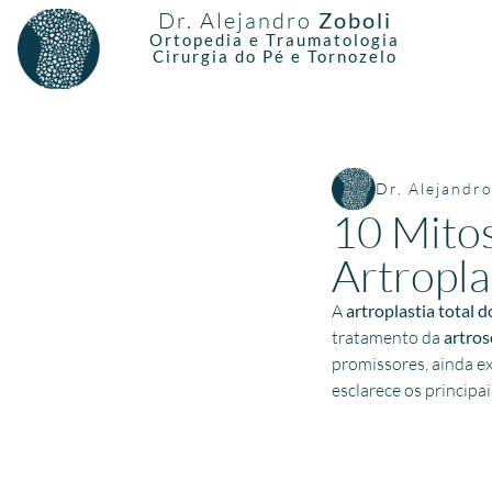
Dr. Alejandro
Zoboli
Ortopedia e Traumatologia
Cirurgia do Pé e Tornozelo
Dr. Alejandr
10 Mitos
Artropla
A
artroplastia total 
tratamento da
artros
promissores, ainda e
esclarece os principa