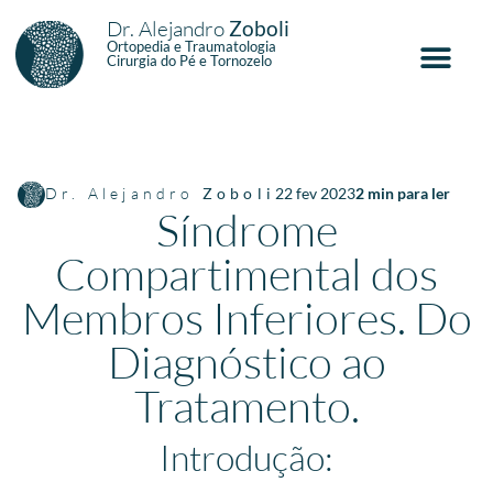
Dr. Alejandro
Zoboli
Ortopedia e Traumatologia
Cirurgia do Pé e Tornozelo
Dr. Alejandro
Zoboli
22 fev 2023
2
min para ler
Síndrome
Compartimental dos
Membros Inferiores. Do
Diagnóstico ao
Tratamento.
Introdução: