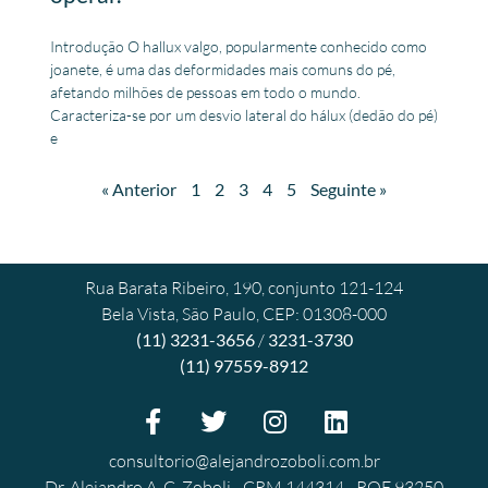
Introdução O hallux valgo, popularmente conhecido como
joanete, é uma das deformidades mais comuns do pé,
afetando milhões de pessoas em todo o mundo.
Caracteriza-se por um desvio lateral do hálux (dedão do pé)
e
« Anterior
1
2
3
4
5
Seguinte »
Rua Barata Ribeiro, 190, conjunto 121-124
Bela Vista, São Paulo, CEP: 01308-000
(11) 3231-3656
/
3231-3730
(11) 97559-8912
consultorio@alejandrozoboli.com.br
Dr. Alejandro A. C. Zoboli - CRM 144314 - RQE 93250