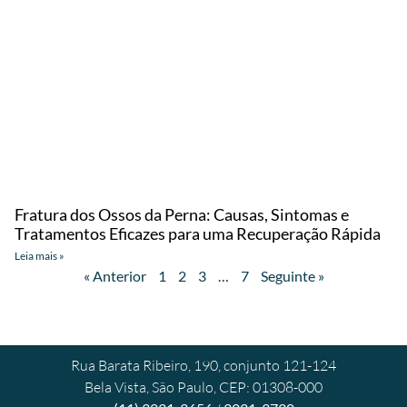
Fratura dos Ossos da Perna: Causas, Sintomas e
Tratamentos Eficazes para uma Recuperação Rápida
Leia mais »
« Anterior
1
2
3
…
7
Seguinte »
Rua Barata Ribeiro, 190, conjunto 121-124
Bela Vista, São Paulo, CEP: 01308-000