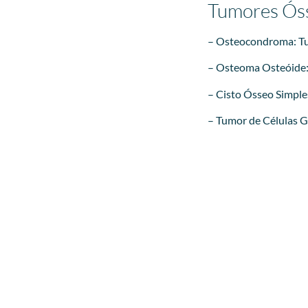
Tumores Ós
– Osteocondroma: Tu
– Osteoma Osteóide: 
– Cisto Ósseo Simple
– Tumor de Células Gi