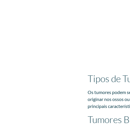
Tipos de T
Os tumores podem ser
originar nos ossos o
principais caracterís
Tumores B