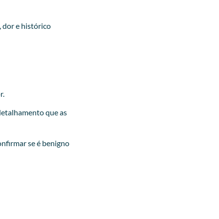
 dor e histórico
r.
detalhamento que as
onfirmar se é benigno