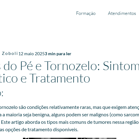
Formação
Atendimentos
o
Zoboli
12 maio 2025
3
min para ler
do Pé e Tornozelo: Sintom
ico e Tratamento
:
ornozelo são condições relativamente raras, mas que exigem aten
a a maioria seja benigna, alguns podem ser malignos (como sarco
 Este artigo aborda os tipos mais comuns de tumores nessa região
 as opções de tratamento disponíveis.