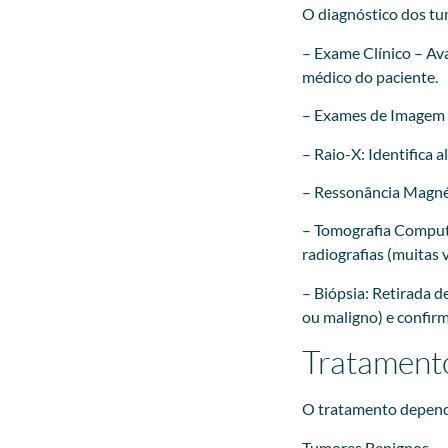
O diagnóstico dos tu
– Exame Clínico – Ava
médico do paciente.
– Exames de Imagem
– Raio-X: Identifica a
– Ressonância Magnét
– Tomografia Computa
radiografias (muitas 
– Biópsia: Retirada d
ou maligno) e confirm
Tratamento
O tratamento depende
Tumores Benignos