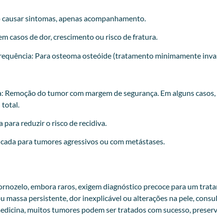
o causar sintomas, apenas acompanhamento.
m casos de dor, crescimento ou risco de fratura.
requência: Para osteoma osteóide (tratamento minimamente invas
a: Remoção do tumor com margem de segurança. Em alguns casos, 
total.
 para reduzir o risco de recidiva.
icada para tumores agressivos ou com metástases.
ornozelo, embora raros, exigem diagnóstico precoce para um trata
 massa persistente, dor inexplicável ou alterações na pele,
consul
dicina, muitos tumores podem ser tratados com sucesso, preser