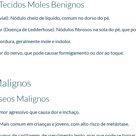
Tecidos Moles Benignos
vial): Nódulo cheio de líquido, comum no dorso do pé.
r (Doença de Ledderhose): Nódulos fibrosos na sola do pé, que p
ordura, geralmente mole e indolor.
 do nervo, que pode causar formigamento ou dor ao toque.
alignos
seos Malignos
or agressivo que causa dor e inchaço.
Mais comum em crianças e jovens, com alto risco de metástase.
mor de cartilagem, de crescimento lento, mas que pode se tornar 