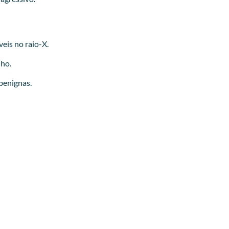
eis no raio-X.
ho.
benignas.