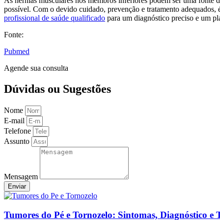
As hérnias musculares nos membros inferiores podem ser uma fonte de 
possível. Com o devido cuidado, prevenção e tratamento adequados, 
profissional de saúde qualificado
para um diagnóstico preciso e um pl
Fonte:
Pubmed
Agende sua consulta
Dúvidas ou Sugestões
Nome
E-mail
Telefone
Assunto
Mensagem
Enviar
Tumores do Pé e Tornozelo: Sintomas, Diagnóstico e