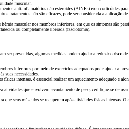
bilidade muscular.
tos anti-inflamatórios não esteroides (AINEs) e/ou corticóides para al
utros tratamentos não são eficazes, pode ser considerada a aplicação de i
e hérnia muscular nos membros inferiores, em que os sintomas são persis
talecida ou completamente liberada (fasciotomia).
am ser prevenidas, algumas medidas podem ajudar a reduzir o risco de 
embros inferiores por meio de exercícios adequados pode ajudar a preve
às suas necessidades.
 físicas intensas, é essencial realizar um aquecimento adequado e alo
a atividades que envolvem levantamento de peso, certifique-se de usar t
a que seus músculos se recuperem após atividades físicas intensas. O 