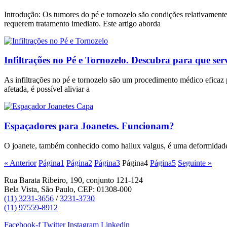
Introdução: Os tumores do pé e tornozelo são condições relativament
requerem tratamento imediato. Este artigo aborda
Infiltrações no Pé e Tornozelo. Descubra para que ser
As infiltrações no pé e tornozelo são um procedimento médico eficaz 
afetada, é possível aliviar a
Espaçadores para Joanetes. Funcionam?
O joanete, também conhecido como hallux valgus, é uma deformidade 
« Anterior
Página
1
Página
2
Página
3
Página
4
Página
5
Seguinte »
Rua Barata Ribeiro, 190, conjunto 121-124
Bela Vista, São Paulo, CEP: 01308-000
(11) 3231-3656
/
3231-3730
(11) 97559-8912
Facebook-f
Twitter
Instagram
Linkedin