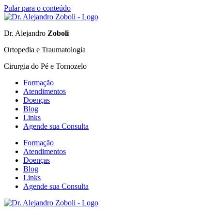
Pular para o conteúdo
Dr. Alejandro
Zoboli
Ortopedia e Traumatologia
Cirurgia do Pé e Tornozelo
Formação
Atendimentos
Doenças
Blog
Links
Agende sua Consulta
Formação
Atendimentos
Doenças
Blog
Links
Agende sua Consulta