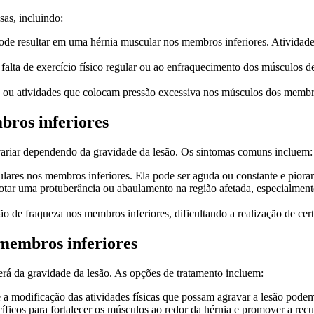
as, incluindo:
de resultar em uma hérnia muscular nos membros inferiores. Atividade
falta de exercício físico regular ou ao enfraquecimento dos músculos 
 ou atividades que colocam pressão excessiva nos músculos dos membro
bros inferiores
ariar dependendo da gravidade da lesão. Os sintomas comuns incluem:
ares nos membros inferiores. Ela pode ser aguda ou constante e piorar d
otar uma protuberância ou abaulamento na região afetada, especialment
o de fraqueza nos membros inferiores, dificultando a realização de cer
membros inferiores
rá da gravidade da lesão. As opções de tratamento incluem:
a modificação das atividades físicas que possam agravar a lesão podem s
cíficos para fortalecer os músculos ao redor da hérnia e promover a rec