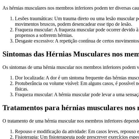
As hérnias musculares nos membros inferiores podem ter diversas caus
Lesões traumáticas: Um trauma direto ou uma lesão muscular po
movimentos bruscos, podem desencadear esse tipo de lesão.
Fraqueza muscular: A fraqueza muscular pode ocorrer devido à 
propensos a sofrerem hérnias.
Desgaste excessivo: A repetição contínua de certos movimentos
Sintomas das Hérnias Musculares nos mem
Os sintomas de uma hérnia muscular nos membros inferiores podem v
Dor localizada: A dor é um sintoma frequente das hérnias muscul
Protuberância ou volume visível: Em alguns casos, é possível n
físicas.
Fraqueza muscular: A hérnia muscular pode levar a uma sensaçã
Tratamentos para hérnias musculares nos 
O tratamento de uma hérnia muscular nos membros inferiores depende
Repouso e modificação da atividade: Em casos leves, repouso e 
Fisioterapia: Um fisioterapeuta pode prescrever exercícios espe