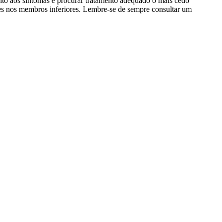
ento aos sintomas e procurar tratamento adequado o mais cedo
es nos membros inferiores. Lembre-se de sempre consultar um