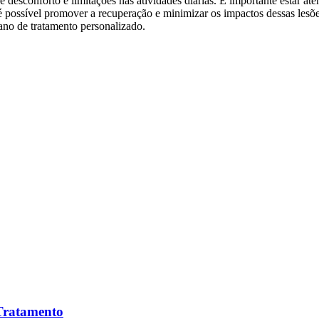
desconforto e limitações nas atividades diárias. É importante estar at
é possível promover a recuperação e minimizar os impactos dessas lesõ
ano de tratamento personalizado.
 Tratamento