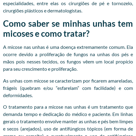
especialidades, entre elas os cirurgiões de pé e tornozelo,
cirurgiões plásticos e dermatologistas.
Como saber se minhas unhas tem
micoses e como tratar?
A micose nas unhas é uma doença extremamente comum. Ela
ocorre devido a proliferação de fungos na unhas dos pés e
mãos pois nesses tecidos, os fungos vêem um local propício
para seu crescimento e proliferação.
As unhas com micose se caracterizam por ficarem amareladas,
frágeis (quebram e/ou “esfarelam” com facilidade) e com
deformidades.
O tratamento para a micose nas unhas é um tratamento que
demanda tempo e dedicação do médico e paciente. Em linhas
gerais o tratamento envolve manter as unhas e pés bem limpes
e secos (arejados), uso de antifúngicos tópicos (em forma de
creme ou esmalte) e eventualmente o uso de antifúngicos