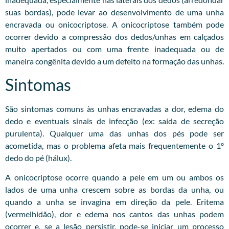
suas bordas), pode levar ao desenvolvimento de uma unha
encravada ou onicocriptose. A onicocriptose também pode
ocorrer devido a compressão dos dedos/unhas em calçados
muito apertados ou com uma frente inadequada ou de
maneira congênita devido a um defeito na formação das unhas.
Sintomas
São sintomas comuns às unhas encravadas a dor, edema do
dedo e eventuais sinais de infecção (ex: saída de secreção
purulenta). Qualquer uma das unhas dos pés pode ser
acometida, mas o problema afeta mais frequentemente o 1º
dedo do pé (hálux).
A onicocriptose ocorre quando a pele em um ou ambos os
lados de uma unha crescem sobre as bordas da unha, ou
quando a unha se invagina em direção da pele. Eritema
(vermelhidão), dor e edema nos cantos das unhas podem
ocorrer e, se a lesão persistir, pode-se iniciar um processo