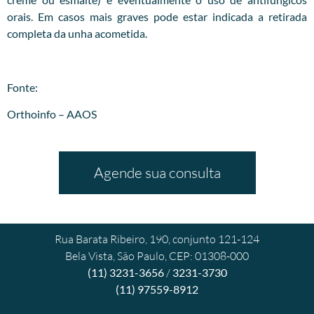
orais. Em casos mais graves pode estar indicada a retirada
completa da unha acometida.
Fonte:
Orthoinfo – AAOS
Agende sua consulta
Rua Barata Ribeiro, 190, conjunto 121-124
Bela Vista, São Paulo, CEP: 01308-000
(11) 3231-3656
/
3231-3730
(11) 97559-8912