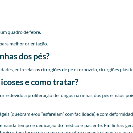
r um quadro de febre.
para melhor orientação.
unhas dos pés?
ades, entre elas os cirurgiões de pé e tornozelo, cirurgiões plásti
coses e como tratar?
re devido a proliferação de fungos na unhas dos pés e mãos pois
ágeis (quebram e/ou “esfarelam” com facilidade) e com deformidad
emanda tempo e dedicação do médico e paciente. Em linhas gera
 tópicos (em forma de creme ou esmalte) e eventualmente o uso d