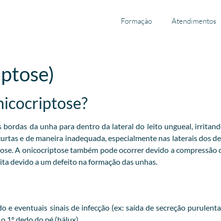
Formação
Atendimentos
iptose)
nicocriptose?
ordas da unha para dentro da lateral do leito ungueal, irritand
 curtas e de maneira inadequada, especialmente nas laterais dos 
tose. A onicocriptose também pode ocorrer devido a compressão
ta devido a um defeito na formação das unhas.
 e eventuais sinais de infecção (ex: saída de secreção purulent
 1º dedo do pé (hálux).