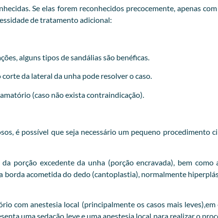
hecidas. Se elas forem reconhecidos precocemente, apenas com ir
cessidade de tratamento adicional:
ções, alguns tipos de sandálias são benéficas.
orte da lateral da unha pode resolver o caso.
flamatório (caso não exista contraindicação).
iosos, é possível que seja necessário um pequeno procedimento ci
 da porção excedente da unha (porção encravada), bem como a
 da borda acometida do dedo (cantoplastia), normalmente hiperp
o com anestesia local (principalmente os casos mais leves),em o
esenta uma sedação leve e uma anestesia local para realizar o pr