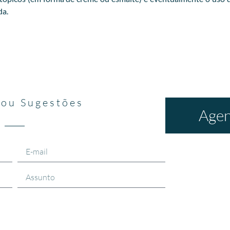
da.
 ou Sugestões
Agen