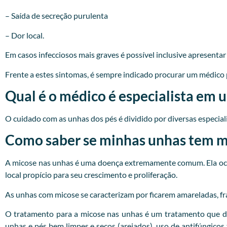
– Saída de secreção purulenta
– Dor local.
Em casos infecciosos mais graves é possível inclusive apresenta
Frente a estes sintomas, é sempre indicado procurar um
médico
Qual é o médico é especialista em 
O cuidado com as unhas dos pés é dividido por diversas especialid
Como saber se minhas unhas tem mi
A micose nas unhas é uma doença extremamente comum. Ela ocor
local propício para seu crescimento e proliferação.
As unhas com micose se caracterizam por ficarem amareladas, fr
O tratamento para a micose nas unhas é um tratamento que d
unhas e pés bem limpes e secos (arejados), uso de antifúngicos