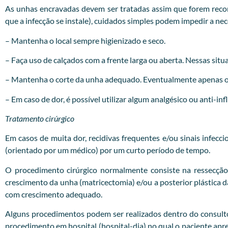
As unhas encravadas devem ser tratadas assim que forem recon
que a infecção se instale), cuidados simples podem impedir a ne
– Mantenha o local sempre higienizado e seco.
– Faça uso de calçados com a frente larga ou aberta. Nessas situa
– Mantenha o corte da unha adequado. Eventualmente apenas o c
– Em caso de dor, é possível utilizar algum analgésico ou anti-in
Tratamento cirúrgico
Em casos de muita dor, recidivas frequentes e/ou sinais infecc
(orientado por um médico) por um curto período de tempo.
O procedimento cirúrgico normalmente consiste na ressecção
crescimento da unha (matricectomia) e/ou a posterior plástica
com crescimento adequado.
Alguns procedimentos podem ser realizados dentro do consultóri
procedimento em hospital (hospital-dia) no qual o paciente apr