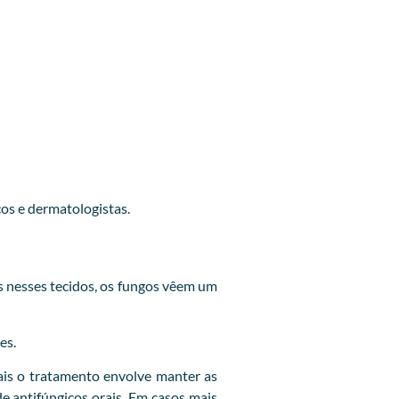
cos e dermatologistas.
 nesses tecidos, os fungos vêem um
es.
is o tratamento envolve manter as
e antifúngicos orais. Em casos mais