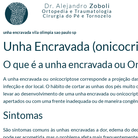
Dr. Alejandro
Zoboli
Ortopedia e Traumatologia
Cirurgia do Pé e Tornozelo
unha encravada vila olimpia sao paulo sp
Unha Encravada (onicocr
O que é a unha encravada ou O
A unha encravada ou onicocriptose corresponde a projeção das b
infecção e dor local. O hábito de cortar as unhas dos pés muito
levar ao desenvolvimento de uma unha encravada ou onicocrip
apertados ou com uma frente inadequada ou de maneira congêni
Sintomas
São sintomas comuns às unhas encravadas a dor, edema do dedo
pode ser acometida, mas o problema afeta mais frequentemente o