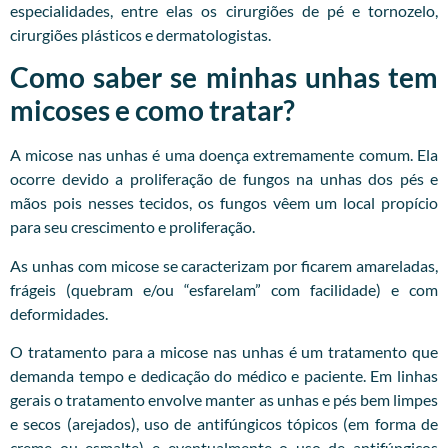
especialidades, entre elas os cirurgiões de pé e tornozelo,
cirurgiões plásticos e dermatologistas.
Como saber se minhas unhas tem
micoses e como tratar?
A micose nas unhas é uma doença extremamente comum. Ela
ocorre devido a proliferação de fungos na unhas dos pés e
mãos pois nesses tecidos, os fungos vêem um local propício
para seu crescimento e proliferação.
As unhas com micose se caracterizam por ficarem amareladas,
frágeis (quebram e/ou “esfarelam” com facilidade) e com
deformidades.
O tratamento para a micose nas unhas é um tratamento que
demanda tempo e dedicação do médico e paciente. Em linhas
gerais o tratamento envolve manter as unhas e pés bem limpes
e secos (arejados), uso de antifúngicos tópicos (em forma de
creme ou esmalte) e eventualmente o uso de antifúngicos