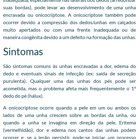
suas bordas), pode levar ao desenvolvimento de uma unha
encravada ou onicocriptose. A onicocriptose também pode
ocorrer devido a compressão dos dedos/unhas em calçados
muito apertados ou com uma frente inadequada ou de
maneira congênita devido a um defeito na formação das unhas.
Sintomas
São sintomas comuns às unhas encravadas a dor, edema do
dedo e eventuais sinais de infecção (ex: saída de secreção
purulenta). Qualquer uma das unhas dos pés pode ser
acometida, mas o problema afeta mais frequentemente o 1º
dedo do pé (hálux).
A onicocriptose ocorre quando a pele em um ou ambos os
lados de uma unha crescem sobre as bordas da unha, ou
quando a unha se invagina em direção da pele. Eritema
(vermelhidão), dor e edema nos cantos das unhas podem
ocorrer e, se a lesão persistir, pode-se iniciar um processo