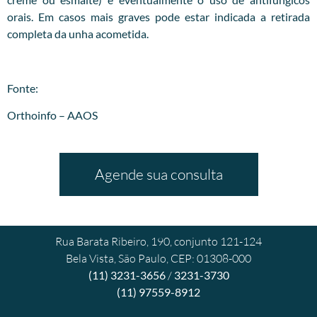
orais. Em casos mais graves pode estar indicada a retirada
completa da unha acometida.
Fonte:
Orthoinfo – AAOS
Agende sua consulta
Rua Barata Ribeiro, 190, conjunto 121-124
Bela Vista, São Paulo, CEP: 01308-000
(11) 3231-3656
/
3231-3730
(11) 97559-8912