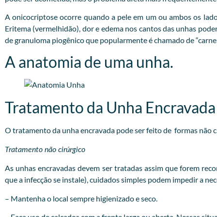
A onicocriptose ocorre quando a pele em um ou ambos os lado
Eritema (vermelhidão), dor e edema nos cantos das unhas podem o
de granuloma piogênico que popularmente é chamado de “carne 
A anatomia de uma unha.
Tratamento da Unha Encravada
O tratamento da unha encravada pode ser feito de formas não cir
Tratamento não cirúrgico
As unhas encravadas devem ser tratadas assim que forem recon
que a infecção se instale), cuidados simples podem impedir a ne
– Mantenha o local sempre higienizado e seco.
– Faça uso de calçados com a frente larga ou aberta. Nessas situa