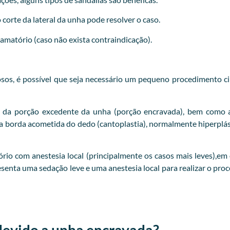
orte da lateral da unha pode resolver o caso.
flamatório (caso não exista contraindicação).
iosos, é possível que seja necessário um pequeno procedimento ci
 da porção excedente da unha (porção encravada), bem como a
 da borda acometida do dedo (cantoplastia), normalmente hiperp
o com anestesia local (principalmente os casos mais leves),em o
esenta uma sedação leve e uma anestesia local para realizar o pr
devido a unha encravada?