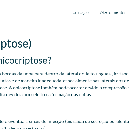
Formação
Atendimentos
iptose)
nicocriptose?
ordas da unha para dentro da lateral do leito ungueal, irritand
 curtas e de maneira inadequada, especialmente nas laterais dos 
tose. A onicocriptose também pode ocorrer devido a compressão
ta devido a um defeito na formação das unhas.
 e eventuais sinais de infecção (ex: saída de secreção purulent
 1º dedo do pé (hálux).