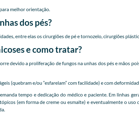
para melhor orientação.
unhas dos pés?
ades, entre elas os cirurgiões de pé e tornozelo, cirurgiões plásti
coses e como tratar?
re devido a proliferação de fungos na unhas dos pés e mãos pois
ágeis (quebram e/ou “esfarelam” com facilidade) e com deformidad
emanda tempo e dedicação do médico e paciente. Em linhas gera
 tópicos (em forma de creme ou esmalte) e eventualmente o uso d
da.