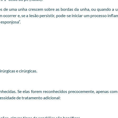
s de uma unha crescem sobre as bordas da unha, ou quando a un
correr e, se a lesão persistir, pode-se iniciar um processo infl
esponjosa”.
úrgicas e cirúrgicas.
hecidas. Se elas forem reconhecidos precocemente, apenas com ir
cessidade de tratamento adicional:
ções, alguns tipos de sandálias são benéficas.