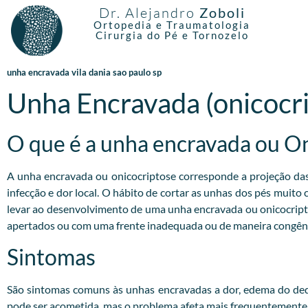
Dr. Alejandro
Zoboli
Ortopedia e Traumatologia
Cirurgia do Pé e Tornozelo
unha encravada vila dania sao paulo sp
Unha Encravada (onicocr
O que é a unha encravada ou O
A unha encravada ou onicocriptose corresponde a projeção das b
infecção e dor local. O hábito de cortar as unhas dos pés muito
levar ao desenvolvimento de uma unha encravada ou onicocrip
apertados ou com uma frente inadequada ou de maneira congêni
Sintomas
São sintomas comuns às unhas encravadas a dor, edema do dedo
pode ser acometida, mas o problema afeta mais frequentemente o