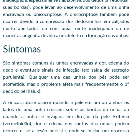
suas bordas), pode levar ao desenvolvimento de uma unha
encravada ou onicocriptose. A onicocriptose também pode
ocorrer devido a compressão dos dedos/unhas em calçados
muito apertados ou com uma frente inadequada ou de
maneira congênita devido a um defeito na formação das unhas.
Sintomas
São sintomas comuns às unhas encravadas a dor, edema do
dedo e eventuais sinais de infecção (ex: saída de secreção
purulenta). Qualquer uma das unhas dos pés pode ser
acometida, mas o problema afeta mais frequentemente o 1º
dedo do pé (hálux).
A onicocriptose ocorre quando a pele em um ou ambos os
lados de uma unha crescem sobre as bordas da unha, ou
quando a unha se invagina em direção da pele. Eritema
(vermelhidão), dor e edema nos cantos das unhas podem
ocorrer e, se a lesão persistir, pode-se iniciar um processo