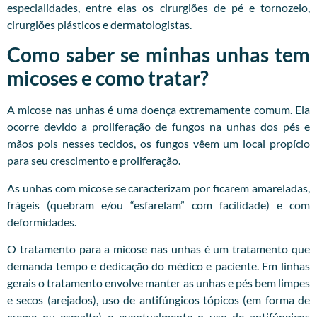
especialidades, entre elas os cirurgiões de pé e tornozelo,
cirurgiões plásticos e dermatologistas.
Como saber se minhas unhas tem
micoses e como tratar?
A micose nas unhas é uma doença extremamente comum. Ela
ocorre devido a proliferação de fungos na unhas dos pés e
mãos pois nesses tecidos, os fungos vêem um local propício
para seu crescimento e proliferação.
As unhas com micose se caracterizam por ficarem amareladas,
frágeis (quebram e/ou “esfarelam” com facilidade) e com
deformidades.
O tratamento para a micose nas unhas é um tratamento que
demanda tempo e dedicação do médico e paciente. Em linhas
gerais o tratamento envolve manter as unhas e pés bem limpes
e secos (arejados), uso de antifúngicos tópicos (em forma de
creme ou esmalte) e eventualmente o uso de antifúngicos