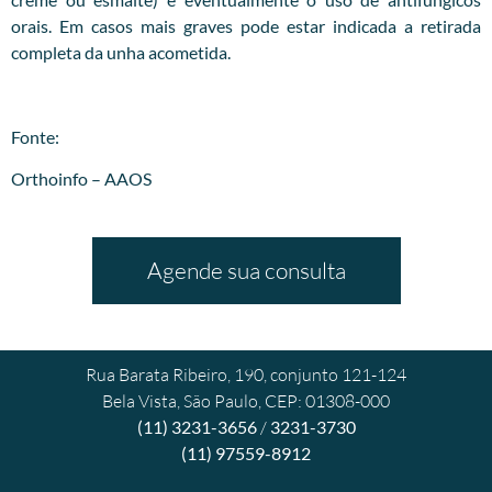
orais. Em casos mais graves pode estar indicada a retirada
completa da unha acometida.
Fonte:
Orthoinfo – AAOS
Agende sua consulta
Rua Barata Ribeiro, 190, conjunto 121-124
Bela Vista, São Paulo, CEP: 01308-000
(11) 3231-3656
/
3231-3730
(11) 97559-8912