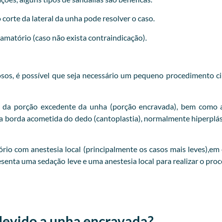
orte da lateral da unha pode resolver o caso.
flamatório (caso não exista contraindicação).
iosos, é possível que seja necessário um pequeno procedimento ci
 da porção excedente da unha (porção encravada), bem como a
 da borda acometida do dedo (cantoplastia), normalmente hiperp
o com anestesia local (principalmente os casos mais leves),em o
esenta uma sedação leve e uma anestesia local para realizar o pr
devido a unha encravada?