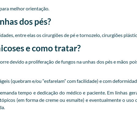
para melhor orientação.
unhas dos pés?
ades, entre elas os cirurgiões de pé e tornozelo, cirurgiões plásti
coses e como tratar?
re devido a proliferação de fungos na unhas dos pés e mãos pois
ágeis (quebram e/ou “esfarelam” com facilidade) e com deformidad
emanda tempo e dedicação do médico e paciente. Em linhas gera
 tópicos (em forma de creme ou esmalte) e eventualmente o uso d
da.