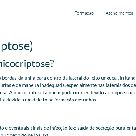
Formação
Atendimentos
iptose)
nicocriptose?
ordas da unha para dentro da lateral do leito ungueal, irritand
 curtas e de maneira inadequada, especialmente nas laterais dos 
tose. A onicocriptose também pode ocorrer devido a compressão
ta devido a um defeito na formação das unhas.
 e eventuais sinais de infecção (ex: saída de secreção purulent
 1º dedo do pé (hálux).