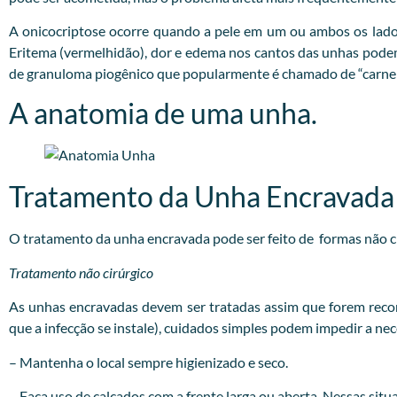
A onicocriptose ocorre quando a pele em um ou ambos os lado
Eritema (vermelhidão), dor e edema nos cantos das unhas podem o
de granuloma piogênico que popularmente é chamado de “carne 
A anatomia de uma unha.
Tratamento da Unha Encravada
O tratamento da unha encravada pode ser feito de formas não cir
Tratamento não cirúrgico
As unhas encravadas devem ser tratadas assim que forem recon
que a infecção se instale), cuidados simples podem impedir a ne
– Mantenha o local sempre higienizado e seco.
– Faça uso de calçados com a frente larga ou aberta. Nessas situa