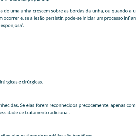
s de uma unha crescem sobre as bordas da unha, ou quando a un
correr e, se a lesão persistir, pode-se iniciar um processo infl
esponjosa”.
úrgicas e cirúrgicas.
hecidas. Se elas forem reconhecidos precocemente, apenas com ir
cessidade de tratamento adicional:
ções, alguns tipos de sandálias são benéficas.