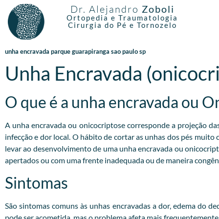
Dr. Alejandro
Zoboli
Ortopedia e Traumatologia
Cirurgia do Pé e Tornozelo
unha encravada parque guarapiranga sao paulo sp
Unha Encravada (onicocr
O que é a unha encravada ou O
A unha encravada ou onicocriptose corresponde a projeção das b
infecção e dor local. O hábito de cortar as unhas dos pés muito
levar ao desenvolvimento de uma unha encravada ou onicocrip
apertados ou com uma frente inadequada ou de maneira congêni
Sintomas
São sintomas comuns às unhas encravadas a dor, edema do dedo
pode ser acometida, mas o problema afeta mais frequentemente o