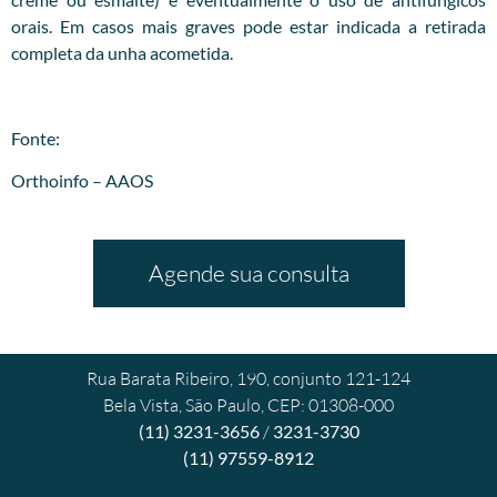
orais. Em casos mais graves pode estar indicada a retirada
completa da unha acometida.
Fonte:
Orthoinfo – AAOS
Agende sua consulta
Rua Barata Ribeiro, 190, conjunto 121-124
Bela Vista, São Paulo, CEP: 01308-000
(11) 3231-3656
/
3231-3730
(11) 97559-8912