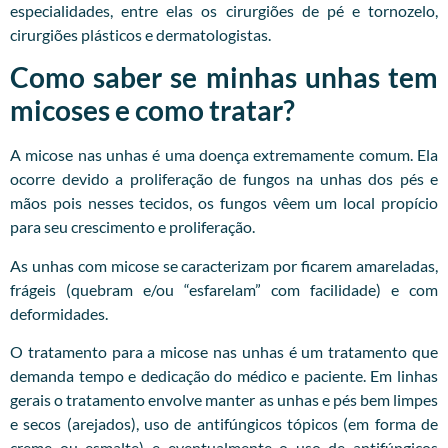
especialidades, entre elas os cirurgiões de pé e tornozelo,
cirurgiões plásticos e dermatologistas.
Como saber se minhas unhas tem
micoses e como tratar?
A micose nas unhas é uma doença extremamente comum. Ela
ocorre devido a proliferação de fungos na unhas dos pés e
mãos pois nesses tecidos, os fungos vêem um local propício
para seu crescimento e proliferação.
As unhas com micose se caracterizam por ficarem amareladas,
frágeis (quebram e/ou “esfarelam” com facilidade) e com
deformidades.
O tratamento para a micose nas unhas é um tratamento que
demanda tempo e dedicação do médico e paciente. Em linhas
gerais o tratamento envolve manter as unhas e pés bem limpes
e secos (arejados), uso de antifúngicos tópicos (em forma de
creme ou esmalte) e eventualmente o uso de antifúngicos