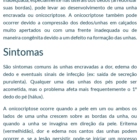
suas bordas), pode levar ao desenvolvimento de uma unha
encravada ou onicocriptose. A onicocriptose também pode
ocorrer devido a compressão dos dedos/unhas em calçados
muito apertados ou com uma frente inadequada ou de
maneira congênita devido a um defeito na formação das unhas.
Sintomas
São sintomas comuns às unhas encravadas a dor, edema do
dedo e eventuais sinais de infecção (ex: saída de secreção
purulenta). Qualquer uma das unhas dos pés pode ser
acometida, mas o problema afeta mais frequentemente o 1º
dedo do pé (hálux).
A onicocriptose ocorre quando a pele em um ou ambos os
lados de uma unha crescem sobre as bordas da unha, ou
quando a unha se invagina em direção da pele. Eritema
(vermelhidão), dor e edema nos cantos das unhas podem
ocorrer e, se a lesão persistir, pode-se iniciar um processo