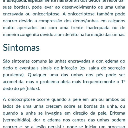
suas bordas), pode levar ao desenvolvimento de uma unha
encravada ou onicocriptose. A onicocriptose também pode
ocorrer devido a compressão dos dedos/unhas em calçados
muito apertados ou com uma frente inadequada ou de
maneira congênita devido a um defeito na formação das unhas.
Sintomas
São sintomas comuns às unhas encravadas a dor, edema do
dedo e eventuais sinais de infecção (ex: saída de secreção
purulenta). Qualquer uma das unhas dos pés pode ser
acometida, mas o problema afeta mais frequentemente o 1º
dedo do pé (hálux).
A onicocriptose ocorre quando a pele em um ou ambos os
lados de uma unha crescem sobre as bordas da unha, ou
quando a unha se invagina em direção da pele. Eritema
(vermelhidão), dor e edema nos cantos das unhas podem
ocorrer e, se a lesão persistir, pode-se iniciar um processo