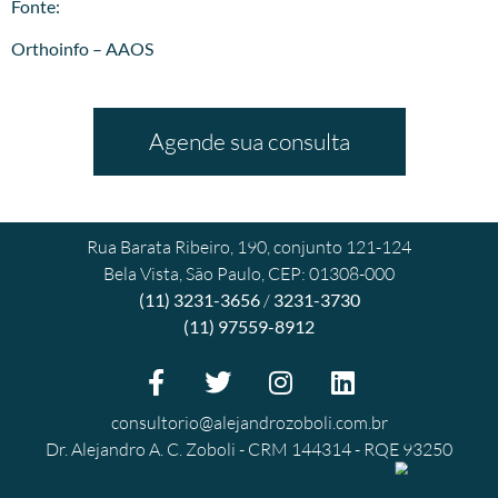
Fonte:
Orthoinfo – AAOS
Agende sua consulta
Rua Barata Ribeiro, 190, conjunto 121-124
Bela Vista, São Paulo, CEP: 01308-000
(11) 3231-3656
/
3231-3730
(11) 97559-8912
consultorio@alejandrozoboli.com.br
Dr. Alejandro A. C. Zoboli - CRM 144314 - RQE 93250