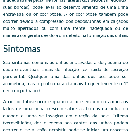
suas bordas), pode levar ao desenvolvimento de uma unha
encravada ou onicocriptose. A onicocriptose também pode
ocorrer devido a compressão dos dedos/unhas em calçados
muito apertados ou com uma frente inadequada ou de
maneira congênita devido a um defeito na formação das unhas.
Sintomas
São sintomas comuns às unhas encravadas a dor, edema do
dedo e eventuais sinais de infecção (ex: saída de secreção
purulenta). Qualquer uma das unhas dos pés pode ser
acometida, mas o problema afeta mais frequentemente o 1º
dedo do pé (hálux).
A onicocriptose ocorre quando a pele em um ou ambos os
lados de uma unha crescem sobre as bordas da unha, ou
quando a unha se invagina em direção da pele. Eritema
(vermelhidão), dor e edema nos cantos das unhas podem
ocorrer e, se a lesão persistir, pode-se iniciar um processo