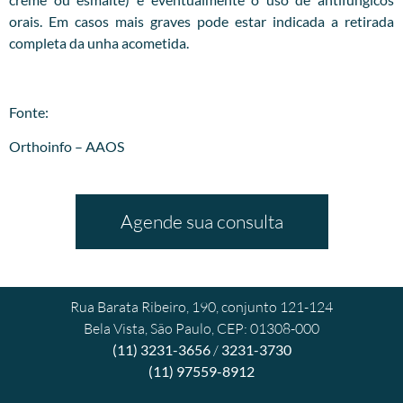
orais. Em casos mais graves pode estar indicada a retirada
completa da unha acometida.
Fonte:
Orthoinfo – AAOS
Agende sua consulta
Rua Barata Ribeiro, 190, conjunto 121-124
Bela Vista, São Paulo, CEP: 01308-000
(11) 3231-3656
/
3231-3730
(11) 97559-8912