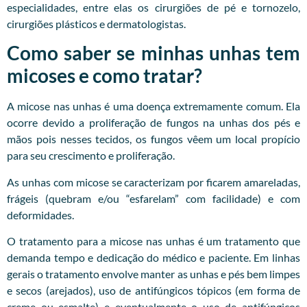
especialidades, entre elas os cirurgiões de pé e tornozelo,
cirurgiões plásticos e dermatologistas.
Como saber se minhas unhas tem
micoses e como tratar?
A micose nas unhas é uma doença extremamente comum. Ela
ocorre devido a proliferação de fungos na unhas dos pés e
mãos pois nesses tecidos, os fungos vêem um local propício
para seu crescimento e proliferação.
As unhas com micose se caracterizam por ficarem amareladas,
frágeis (quebram e/ou “esfarelam” com facilidade) e com
deformidades.
O tratamento para a micose nas unhas é um tratamento que
demanda tempo e dedicação do médico e paciente. Em linhas
gerais o tratamento envolve manter as unhas e pés bem limpes
e secos (arejados), uso de antifúngicos tópicos (em forma de
creme ou esmalte) e eventualmente o uso de antifúngicos