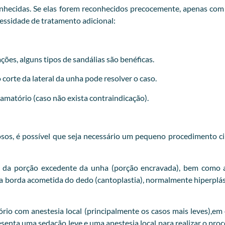
hecidas. Se elas forem reconhecidos precocemente, apenas com ir
cessidade de tratamento adicional:
ções, alguns tipos de sandálias são benéficas.
orte da lateral da unha pode resolver o caso.
flamatório (caso não exista contraindicação).
iosos, é possível que seja necessário um pequeno procedimento ci
 da porção excedente da unha (porção encravada), bem como a
 da borda acometida do dedo (cantoplastia), normalmente hiperp
o com anestesia local (principalmente os casos mais leves),em o
esenta uma sedação leve e uma anestesia local para realizar o pr