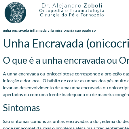
Dr. Alejandro
Zoboli
Ortopedia e Traumatologia
Cirurgia do Pé e Tornozelo
unha encravada inflamada vila missionaria sao paulo sp
Unha Encravada (onicocr
O que é a unha encravada ou O
A unha encravada ou onicocriptose corresponde a projeção das b
infecção e dor local. O hábito de cortar as unhas dos pés muito
levar ao desenvolvimento de uma unha encravada ou onicocrip
apertados ou com uma frente inadequada ou de maneira congêni
Sintomas
São sintomas comuns às unhas encravadas a dor, edema do dedo
pode ser acometida, mas o problema afeta mais frequentemente o