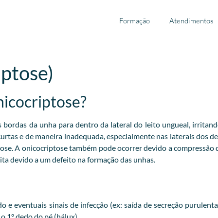
Formação
Atendimentos
iptose)
nicocriptose?
ordas da unha para dentro da lateral do leito ungueal, irritand
 curtas e de maneira inadequada, especialmente nas laterais dos 
tose. A onicocriptose também pode ocorrer devido a compressão
ta devido a um defeito na formação das unhas.
 e eventuais sinais de infecção (ex: saída de secreção purulent
 1º dedo do pé (hálux).