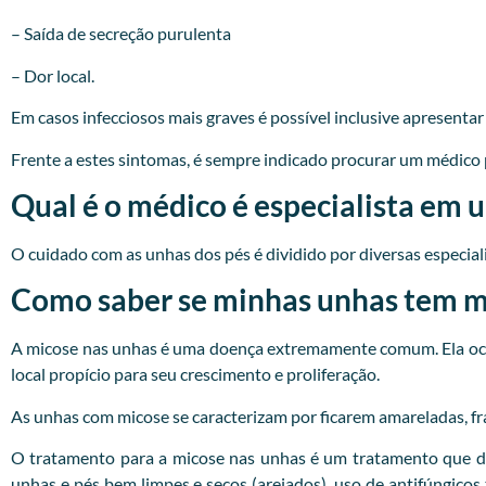
– Saída de secreção purulenta
– Dor local.
Em casos infecciosos mais graves é possível inclusive apresenta
Frente a estes sintomas, é sempre indicado procurar um
médico
Qual é o médico é especialista em 
O cuidado com as unhas dos pés é dividido por diversas especialid
Como saber se minhas unhas tem mi
A micose nas unhas é uma doença extremamente comum. Ela ocor
local propício para seu crescimento e proliferação.
As unhas com micose se caracterizam por ficarem amareladas, fr
O tratamento para a micose nas unhas é um tratamento que d
unhas e pés bem limpes e secos (arejados), uso de antifúngicos