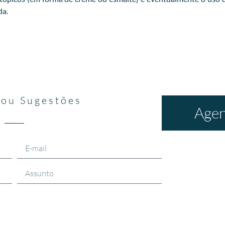
da.
 ou Sugestões
Agen