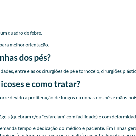
r um quadro de febre.
para melhor orientação.
unhas dos pés?
ades, entre elas os cirurgiões de pé e tornozelo, cirurgiões plásti
coses e como tratar?
re devido a proliferação de fungos na unhas dos pés e mãos pois
ágeis (quebram e/ou “esfarelam” com facilidade) e com deformidad
emanda tempo e dedicação do médico e paciente. Em linhas gera
 tópicos (em forma de creme ou esmalte) e eventualmente o uso d