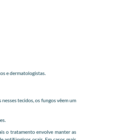
cos e dermatologistas.
 nesses tecidos, os fungos vêem um
es.
is o tratamento envolve manter as
e antifúngicos orais. Em casos mais