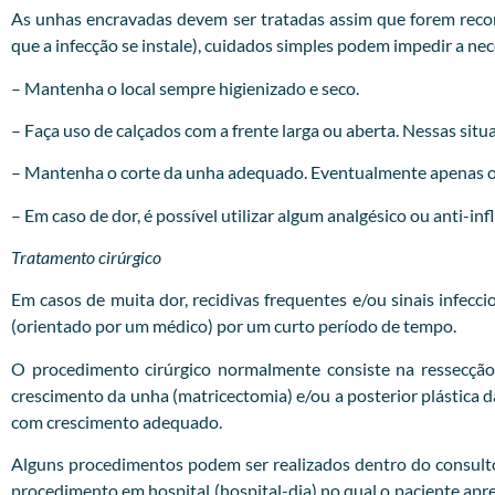
As unhas encravadas devem ser tratadas assim que forem recon
que a infecção se instale), cuidados simples podem impedir a ne
– Mantenha o local sempre higienizado e seco.
– Faça uso de calçados com a frente larga ou aberta. Nessas situa
– Mantenha o corte da unha adequado. Eventualmente apenas o c
– Em caso de dor, é possível utilizar algum analgésico ou anti-in
Tratamento cirúrgico
Em casos de muita dor, recidivas frequentes e/ou sinais infecc
(orientado por um médico) por um curto período de tempo.
O procedimento cirúrgico normalmente consiste na ressecção
crescimento da unha (matricectomia) e/ou a posterior plástica
com crescimento adequado.
Alguns procedimentos podem ser realizados dentro do consultóri
procedimento em hospital (hospital-dia) no qual o paciente apr