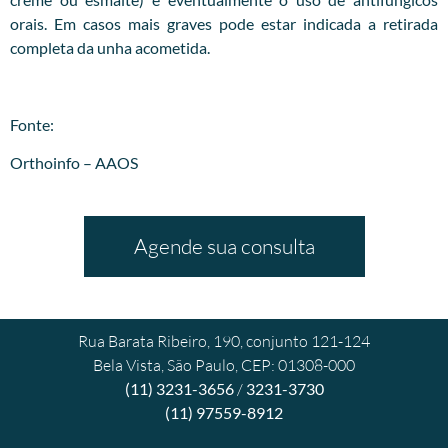
orais. Em casos mais graves pode estar indicada a retirada
completa da unha acometida.
Fonte:
Orthoinfo – AAOS
Agende sua consulta
Rua Barata Ribeiro, 190, conjunto 121-124
Bela Vista, São Paulo, CEP: 01308-000
(11) 3231-3656
/
3231-3730
(11) 97559-8912