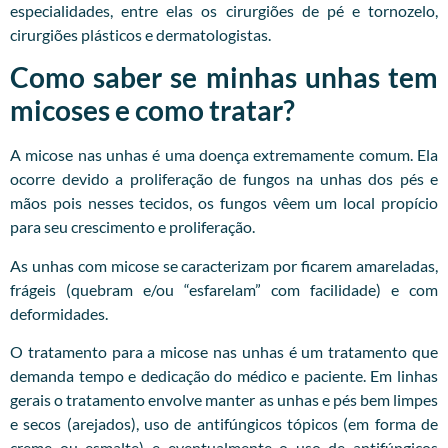
especialidades, entre elas os cirurgiões de pé e tornozelo,
cirurgiões plásticos e dermatologistas.
Como saber se minhas unhas tem
micoses e como tratar?
A micose nas unhas é uma doença extremamente comum. Ela
ocorre devido a proliferação de fungos na unhas dos pés e
mãos pois nesses tecidos, os fungos vêem um local propício
para seu crescimento e proliferação.
As unhas com micose se caracterizam por ficarem amareladas,
frágeis (quebram e/ou “esfarelam” com facilidade) e com
deformidades.
O tratamento para a micose nas unhas é um tratamento que
demanda tempo e dedicação do médico e paciente. Em linhas
gerais o tratamento envolve manter as unhas e pés bem limpes
e secos (arejados), uso de antifúngicos tópicos (em forma de
creme ou esmalte) e eventualmente o uso de antifúngicos