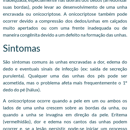
suas bordas), pode levar ao desenvolvimento de uma unha
encravada ou onicocriptose. A onicocriptose também pode
ocorrer devido a compressão dos dedos/unhas em calçados
muito apertados ou com uma frente inadequada ou de
maneira congênita devido a um defeito na formação das unhas.
Sintomas
São sintomas comuns às unhas encravadas a dor, edema do
dedo e eventuais sinais de infecção (ex: saída de secreção
purulenta). Qualquer uma das unhas dos pés pode ser
acometida, mas o problema afeta mais frequentemente o 1º
dedo do pé (hálux).
A onicocriptose ocorre quando a pele em um ou ambos os
lados de uma unha crescem sobre as bordas da unha, ou
quando a unha se invagina em direção da pele. Eritema
(vermelhidão), dor e edema nos cantos das unhas podem
ocorrer e, se a lesão persistir, pode-se iniciar um processo