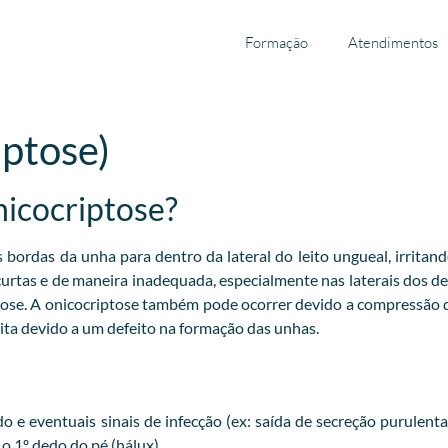
Formação
Atendimentos
iptose)
nicocriptose?
ordas da unha para dentro da lateral do leito ungueal, irritand
 curtas e de maneira inadequada, especialmente nas laterais dos 
tose. A onicocriptose também pode ocorrer devido a compressão
ta devido a um defeito na formação das unhas.
 e eventuais sinais de infecção (ex: saída de secreção purulent
 1º dedo do pé (hálux).