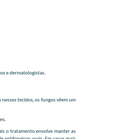
cos e dermatologistas.
 nesses tecidos, os fungos vêem um
es.
is o tratamento envolve manter as
e antifúngicos orais. Em casos mais