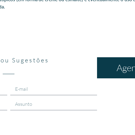
da.
 ou Sugestões
Agen