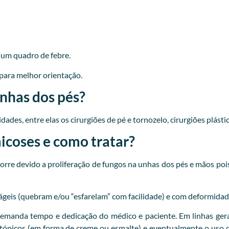
r um quadro de febre.
para melhor orientação.
unhas dos pés?
ades, entre elas os cirurgiões de pé e tornozelo, cirurgiões plásti
coses e como tratar?
re devido a proliferação de fungos na unhas dos pés e mãos pois
ágeis (quebram e/ou “esfarelam” com facilidade) e com deformidad
emanda tempo e dedicação do médico e paciente. Em linhas gera
 tópicos (em forma de creme ou esmalte) e eventualmente o uso d