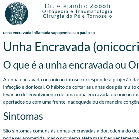
Dr. Alejandro
Zoboli
Ortopedia e Traumatologia
Cirurgia do Pé e Tornozelo
unha encravada inflamada sapopemba sao paulo sp
Unha Encravada (onicocr
O que é a unha encravada ou O
A unha encravada ou onicocriptose corresponde a projeção das b
infecção e dor local. O hábito de cortar as unhas dos pés muito
levar ao desenvolvimento de uma unha encravada ou onicocrip
apertados ou com uma frente inadequada ou de maneira congêni
Sintomas
São sintomas comuns às unhas encravadas a dor, edema do dedo
pode ser acometida, mas o problema afeta mais frequentemente o