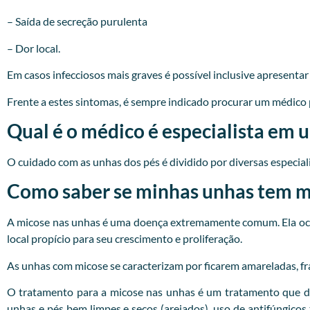
– Saída de secreção purulenta
– Dor local.
Em casos infecciosos mais graves é possível inclusive apresenta
Frente a estes sintomas, é sempre indicado procurar um
médico
Qual é o médico é especialista em 
O cuidado com as unhas dos pés é dividido por diversas especialid
Como saber se minhas unhas tem mi
A micose nas unhas é uma doença extremamente comum. Ela ocor
local propício para seu crescimento e proliferação.
As unhas com micose se caracterizam por ficarem amareladas, fr
O tratamento para a micose nas unhas é um tratamento que d
unhas e pés bem limpes e secos (arejados), uso de antifúngicos