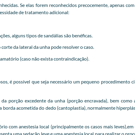
hecidas. Se elas forem reconhecidos precocemente, apenas com ir
cessidade de tratamento adicional:
ções, alguns tipos de sandálias são benéficas.
orte da lateral da unha pode resolver o caso.
flamatório (caso não exista contraindicação).
iosos, é possível que seja necessário um pequeno procedimento ci
 da porção excedente da unha (porção encravada), bem como a
 da borda acometida do dedo (cantoplastia), normalmente hiperp
o com anestesia local (principalmente os casos mais leves),em o
esenta uma sedação leve e uma anestesia local para realizar o pr