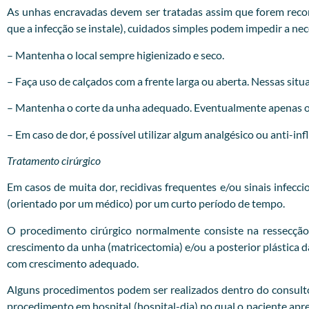
As unhas encravadas devem ser tratadas assim que forem recon
que a infecção se instale), cuidados simples podem impedir a ne
– Mantenha o local sempre higienizado e seco.
– Faça uso de calçados com a frente larga ou aberta. Nessas situa
– Mantenha o corte da unha adequado. Eventualmente apenas o c
– Em caso de dor, é possível utilizar algum analgésico ou anti-in
Tratamento cirúrgico
Em casos de muita dor, recidivas frequentes e/ou sinais infecc
(orientado por um médico) por um curto período de tempo.
O procedimento cirúrgico normalmente consiste na ressecção
crescimento da unha (matricectomia) e/ou a posterior plástica
com crescimento adequado.
Alguns procedimentos podem ser realizados dentro do consultóri
procedimento em hospital (hospital-dia) no qual o paciente apr