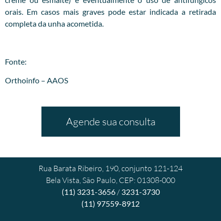
orais. Em casos mais graves pode estar indicada a retirada
completa da unha acometida.
Fonte:
Orthoinfo – AAOS
Agende sua consulta
Rua Barata Ribeiro, 190, conjunto 121-124
Bela Vista, São Paulo, CEP: 01308-000
(11) 3231-3656
/
3231-3730
(11) 97559-8912