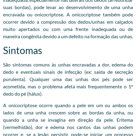
suas bordas), pode levar ao desenvolvimento de uma unha
encravada ou onicocriptose. A onicocriptose também pode
ocorrer devido a compressão dos dedos/unhas em calçados
muito apertados ou com uma frente inadequada ou de
maneira congênita devido a um defeito na formação das unhas.
Sintomas
São sintomas comuns às unhas encravadas a dor, edema do
dedo e eventuais sinais de infecção (ex: saída de secreção
purulenta). Qualquer uma das unhas dos pés pode ser
acometida, mas o problema afeta mais frequentemente o 1º
dedo do pé (hálux).
A onicocriptose ocorre quando a pele em um ou ambos os
lados de uma unha crescem sobre as bordas da unha, ou
quando a unha se invagina em direção da pele. Eritema
(vermelhidão), dor e edema nos cantos das unhas podem
ocorrer e, se a lesão persistir, pode-se iniciar um processo