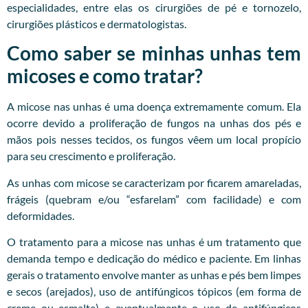
especialidades, entre elas os cirurgiões de pé e tornozelo,
cirurgiões plásticos e dermatologistas.
Como saber se minhas unhas tem
micoses e como tratar?
A micose nas unhas é uma doença extremamente comum. Ela
ocorre devido a proliferação de fungos na unhas dos pés e
mãos pois nesses tecidos, os fungos vêem um local propício
para seu crescimento e proliferação.
As unhas com micose se caracterizam por ficarem amareladas,
frágeis (quebram e/ou “esfarelam” com facilidade) e com
deformidades.
O tratamento para a micose nas unhas é um tratamento que
demanda tempo e dedicação do médico e paciente. Em linhas
gerais o tratamento envolve manter as unhas e pés bem limpes
e secos (arejados), uso de antifúngicos tópicos (em forma de
creme ou esmalte) e eventualmente o uso de antifúngicos