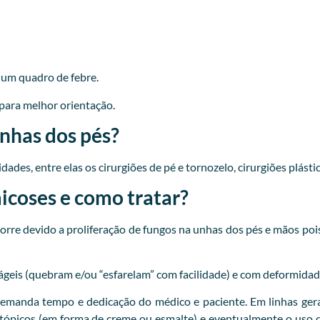
r um quadro de febre.
para melhor orientação.
unhas dos pés?
ades, entre elas os cirurgiões de pé e tornozelo, cirurgiões plásti
coses e como tratar?
re devido a proliferação de fungos na unhas dos pés e mãos pois
ágeis (quebram e/ou “esfarelam” com facilidade) e com deformidad
emanda tempo e dedicação do médico e paciente. Em linhas gera
 tópicos (em forma de creme ou esmalte) e eventualmente o uso d