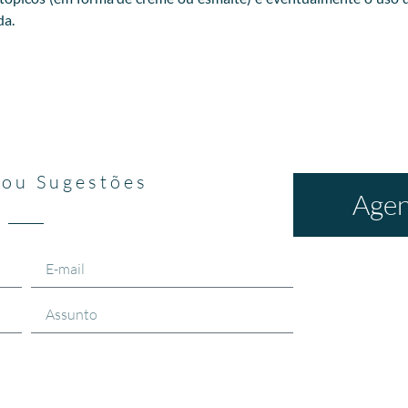
da.
 ou Sugestões
Agen