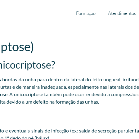
Formação
Atendimentos
iptose)
nicocriptose?
ordas da unha para dentro da lateral do leito ungueal, irritand
 curtas e de maneira inadequada, especialmente nas laterais dos 
tose. A onicocriptose também pode ocorrer devido a compressão
ta devido a um defeito na formação das unhas.
 e eventuais sinais de infecção (ex: saída de secreção purulent
 1º dedo do pé (hálux).