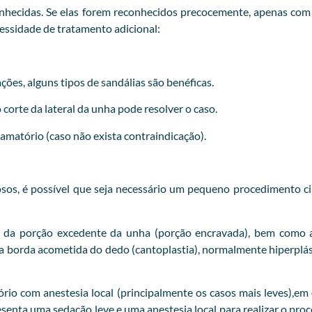
hecidas. Se elas forem reconhecidos precocemente, apenas com ir
cessidade de tratamento adicional:
ções, alguns tipos de sandálias são benéficas.
orte da lateral da unha pode resolver o caso.
flamatório (caso não exista contraindicação).
iosos, é possível que seja necessário um pequeno procedimento ci
 da porção excedente da unha (porção encravada), bem como a
 da borda acometida do dedo (cantoplastia), normalmente hiperp
o com anestesia local (principalmente os casos mais leves),em o
esenta uma sedação leve e uma anestesia local para realizar o pr