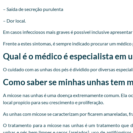
– Saída de secreção purulenta
– Dor local.
Em casos infecciosos mais graves é possível inclusive apresenta
Frente a estes sintomas, é sempre indicado procurar um
médico
Qual é o médico é especialista em 
O cuidado com as unhas dos pés é dividido por diversas especialid
Como saber se minhas unhas tem mi
A micose nas unhas é uma doença extremamente comum. Ela ocor
local propício para seu crescimento e proliferação.
As unhas com micose se caracterizam por ficarem amareladas, fr
O tratamento para a micose nas unhas é um tratamento que d
unhas e pés bem limpes e secos (arejados), uso de antifúngicos