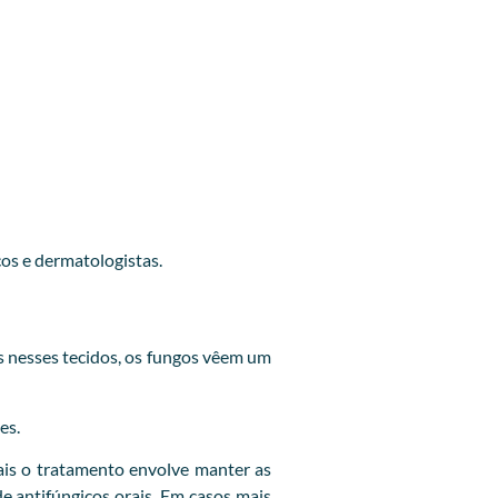
cos e dermatologistas.
 nesses tecidos, os fungos vêem um
es.
is o tratamento envolve manter as
e antifúngicos orais. Em casos mais