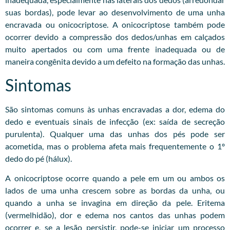
suas bordas), pode levar ao desenvolvimento de uma unha
encravada ou onicocriptose. A onicocriptose também pode
ocorrer devido a compressão dos dedos/unhas em calçados
muito apertados ou com uma frente inadequada ou de
maneira congênita devido a um defeito na formação das unhas.
Sintomas
São sintomas comuns às unhas encravadas a dor, edema do
dedo e eventuais sinais de infecção (ex: saída de secreção
purulenta). Qualquer uma das unhas dos pés pode ser
acometida, mas o problema afeta mais frequentemente o 1º
dedo do pé (hálux).
A onicocriptose ocorre quando a pele em um ou ambos os
lados de uma unha crescem sobre as bordas da unha, ou
quando a unha se invagina em direção da pele. Eritema
(vermelhidão), dor e edema nos cantos das unhas podem
ocorrer e, se a lesão persistir, pode-se iniciar um processo