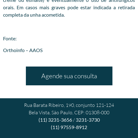
orais. Em casos mais graves pode estar indicada a retirada
completa da unha acometida.
Fonte:
Orthoinfo – AAOS
Agende sua consulta
Rua Barata Ribeiro, 190, conjunto 121-124
Bela Vista, São Paulo, CEP: 01308-000
(11) 3231-3656
/
3231-3730
(11) 97559-8912