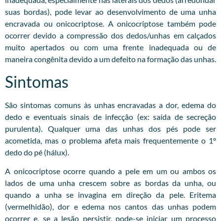
suas bordas), pode levar ao desenvolvimento de uma unha
encravada ou onicocriptose. A onicocriptose também pode
ocorrer devido a compressão dos dedos/unhas em calçados
muito apertados ou com uma frente inadequada ou de
maneira congênita devido a um defeito na formação das unhas.
Sintomas
São sintomas comuns às unhas encravadas a dor, edema do
dedo e eventuais sinais de infecção (ex: saída de secreção
purulenta). Qualquer uma das unhas dos pés pode ser
acometida, mas o problema afeta mais frequentemente o 1º
dedo do pé (hálux).
A onicocriptose ocorre quando a pele em um ou ambos os
lados de uma unha crescem sobre as bordas da unha, ou
quando a unha se invagina em direção da pele. Eritema
(vermelhidão), dor e edema nos cantos das unhas podem
ocorrer e, se a lesão persistir, pode-se iniciar um processo