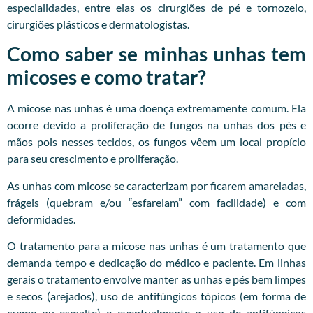
especialidades, entre elas os cirurgiões de pé e tornozelo,
cirurgiões plásticos e dermatologistas.
Como saber se minhas unhas tem
micoses e como tratar?
A micose nas unhas é uma doença extremamente comum. Ela
ocorre devido a proliferação de fungos na unhas dos pés e
mãos pois nesses tecidos, os fungos vêem um local propício
para seu crescimento e proliferação.
As unhas com micose se caracterizam por ficarem amareladas,
frágeis (quebram e/ou “esfarelam” com facilidade) e com
deformidades.
O tratamento para a micose nas unhas é um tratamento que
demanda tempo e dedicação do médico e paciente. Em linhas
gerais o tratamento envolve manter as unhas e pés bem limpes
e secos (arejados), uso de antifúngicos tópicos (em forma de
creme ou esmalte) e eventualmente o uso de antifúngicos