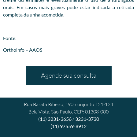
orais. Em casos mais graves pode estar indicada a retirada
completa da unha acometida.
Fonte:
Orthoinfo – AAOS
Agende sua consulta
Rua Barata Ribeiro, 190, conjunto 121-124
Bela Vista, São Paulo, CEP: 01308-000
(11) 3231-3656
/
3231-3730
(11) 97559-8912