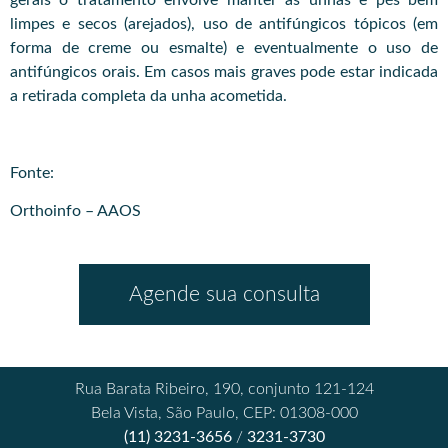
gerais o tratamento envolve manter as unhas e pés bem
limpes e secos (arejados), uso de antifúngicos tópicos (em
forma de creme ou esmalte) e eventualmente o uso de
antifúngicos orais. Em casos mais graves pode estar indicada
a retirada completa da unha acometida.
Fonte:
Orthoinfo – AAOS
Agende sua consulta
Rua Barata Ribeiro, 190, conjunto 121-124
Bela Vista, São Paulo, CEP: 01308-000
(11) 3231-3656
/
3231-3730