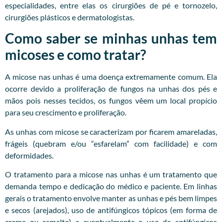
especialidades, entre elas os cirurgiões de pé e tornozelo,
cirurgiões plásticos e dermatologistas.
Como saber se minhas unhas tem
micoses e como tratar?
A micose nas unhas é uma doença extremamente comum. Ela
ocorre devido a proliferação de fungos na unhas dos pés e
mãos pois nesses tecidos, os fungos vêem um local propício
para seu crescimento e proliferação.
As unhas com micose se caracterizam por ficarem amareladas,
frágeis (quebram e/ou “esfarelam” com facilidade) e com
deformidades.
O tratamento para a micose nas unhas é um tratamento que
demanda tempo e dedicação do médico e paciente. Em linhas
gerais o tratamento envolve manter as unhas e pés bem limpes
e secos (arejados), uso de antifúngicos tópicos (em forma de
creme ou esmalte) e eventualmente o uso de antifúngicos