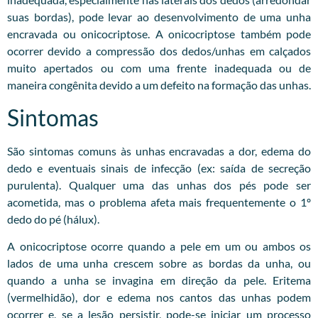
suas bordas), pode levar ao desenvolvimento de uma unha
encravada ou onicocriptose. A onicocriptose também pode
ocorrer devido a compressão dos dedos/unhas em calçados
muito apertados ou com uma frente inadequada ou de
maneira congênita devido a um defeito na formação das unhas.
Sintomas
São sintomas comuns às unhas encravadas a dor, edema do
dedo e eventuais sinais de infecção (ex: saída de secreção
purulenta). Qualquer uma das unhas dos pés pode ser
acometida, mas o problema afeta mais frequentemente o 1º
dedo do pé (hálux).
A onicocriptose ocorre quando a pele em um ou ambos os
lados de uma unha crescem sobre as bordas da unha, ou
quando a unha se invagina em direção da pele. Eritema
(vermelhidão), dor e edema nos cantos das unhas podem
ocorrer e, se a lesão persistir, pode-se iniciar um processo