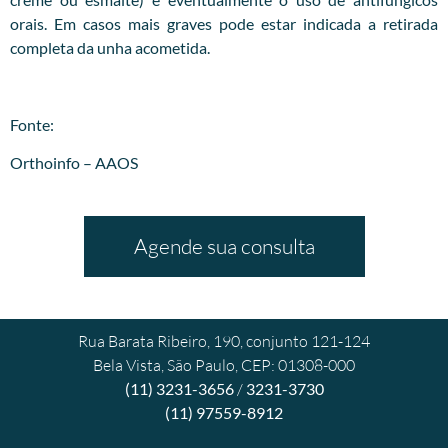
orais. Em casos mais graves pode estar indicada a retirada
completa da unha acometida.
Fonte:
Orthoinfo – AAOS
Agende sua consulta
Rua Barata Ribeiro, 190, conjunto 121-124
Bela Vista, São Paulo, CEP: 01308-000
(11) 3231-3656
/
3231-3730
(11) 97559-8912