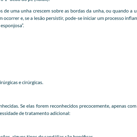
s de uma unha crescem sobre as bordas da unha, ou quando a un
correr e, se a lesão persistir, pode-se iniciar um processo infl
esponjosa”.
úrgicas e cirúrgicas.
hecidas. Se elas forem reconhecidos precocemente, apenas com ir
cessidade de tratamento adicional:
ções, alguns tipos de sandálias são benéficas.