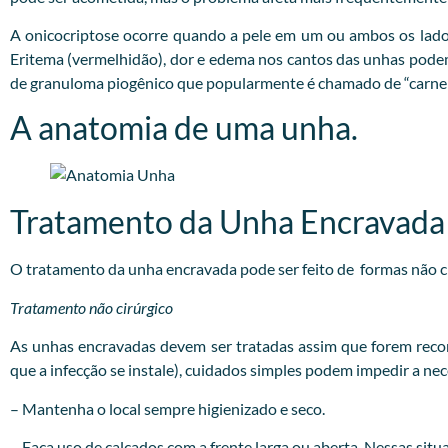
A onicocriptose ocorre quando a pele em um ou ambos os lado
Eritema (vermelhidão), dor e edema nos cantos das unhas podem o
de granuloma piogênico que popularmente é chamado de “carne 
A anatomia de uma unha.
Tratamento da Unha Encravada
O tratamento da unha encravada pode ser feito de formas não cir
Tratamento não cirúrgico
As unhas encravadas devem ser tratadas assim que forem recon
que a infecção se instale), cuidados simples podem impedir a ne
– Mantenha o local sempre higienizado e seco.
– Faça uso de calçados com a frente larga ou aberta. Nessas situa