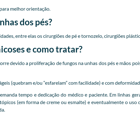
para melhor orientação.
unhas dos pés?
ades, entre elas os cirurgiões de pé e tornozelo, cirurgiões plásti
coses e como tratar?
re devido a proliferação de fungos na unhas dos pés e mãos pois
ágeis (quebram e/ou “esfarelam” com facilidade) e com deformidad
emanda tempo e dedicação do médico e paciente. Em linhas gera
 tópicos (em forma de creme ou esmalte) e eventualmente o uso d
da.