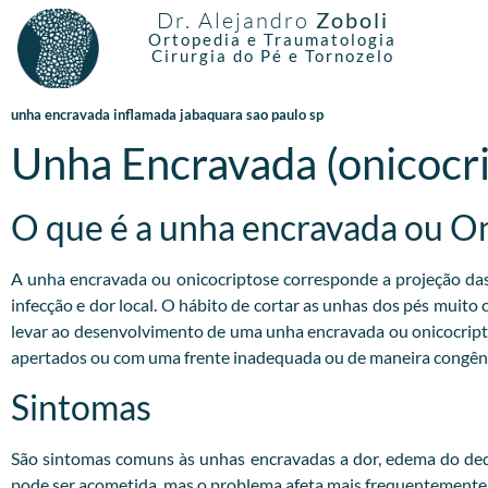
Dr. Alejandro
Zoboli
Ortopedia e Traumatologia
Cirurgia do Pé e Tornozelo
unha encravada inflamada jabaquara sao paulo sp
Unha Encravada (onicocr
O que é a unha encravada ou O
A unha encravada ou onicocriptose corresponde a projeção das b
infecção e dor local. O hábito de cortar as unhas dos pés muito
levar ao desenvolvimento de uma unha encravada ou onicocrip
apertados ou com uma frente inadequada ou de maneira congêni
Sintomas
São sintomas comuns às unhas encravadas a dor, edema do dedo
pode ser acometida, mas o problema afeta mais frequentemente o