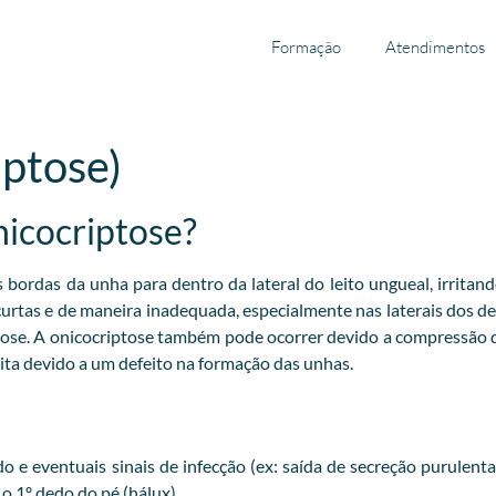
Formação
Atendimentos
iptose)
nicocriptose?
ordas da unha para dentro da lateral do leito ungueal, irritand
 curtas e de maneira inadequada, especialmente nas laterais dos 
tose. A onicocriptose também pode ocorrer devido a compressão
ta devido a um defeito na formação das unhas.
 e eventuais sinais de infecção (ex: saída de secreção purulent
 1º dedo do pé (hálux).