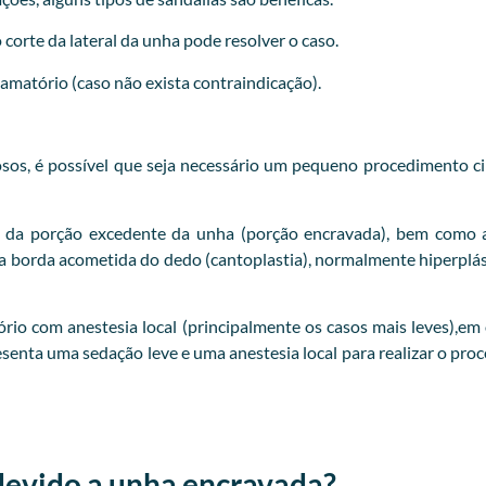
orte da lateral da unha pode resolver o caso.
flamatório (caso não exista contraindicação).
iosos, é possível que seja necessário um pequeno procedimento ci
 da porção excedente da unha (porção encravada), bem como a
 da borda acometida do dedo (cantoplastia), normalmente hiperp
o com anestesia local (principalmente os casos mais leves),em o
esenta uma sedação leve e uma anestesia local para realizar o pr
devido a unha encravada?