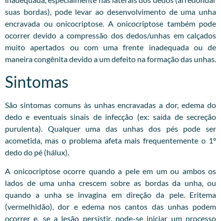
suas bordas), pode levar ao desenvolvimento de uma unha
encravada ou onicocriptose. A onicocriptose também pode
ocorrer devido a compressão dos dedos/unhas em calçados
muito apertados ou com uma frente inadequada ou de
maneira congênita devido a um defeito na formação das unhas.
Sintomas
São sintomas comuns às unhas encravadas a dor, edema do
dedo e eventuais sinais de infecção (ex: saída de secreção
purulenta). Qualquer uma das unhas dos pés pode ser
acometida, mas o problema afeta mais frequentemente o 1º
dedo do pé (hálux).
A onicocriptose ocorre quando a pele em um ou ambos os
lados de uma unha crescem sobre as bordas da unha, ou
quando a unha se invagina em direção da pele. Eritema
(vermelhidão), dor e edema nos cantos das unhas podem
ocorrer e, se a lesão persistir, pode-se iniciar um processo