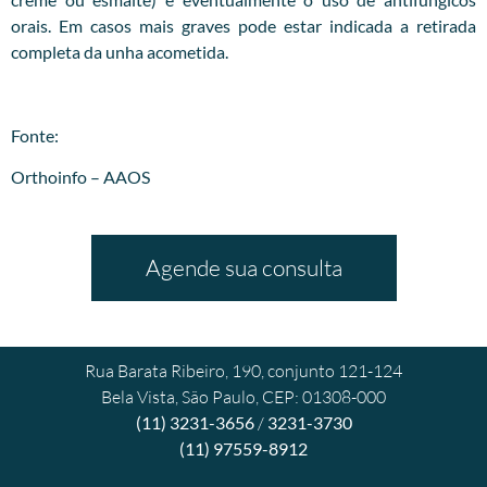
orais. Em casos mais graves pode estar indicada a retirada
completa da unha acometida.
Fonte:
Orthoinfo – AAOS
Agende sua consulta
Rua Barata Ribeiro, 190, conjunto 121-124
Bela Vista, São Paulo, CEP: 01308-000
(11) 3231-3656
/
3231-3730
(11) 97559-8912