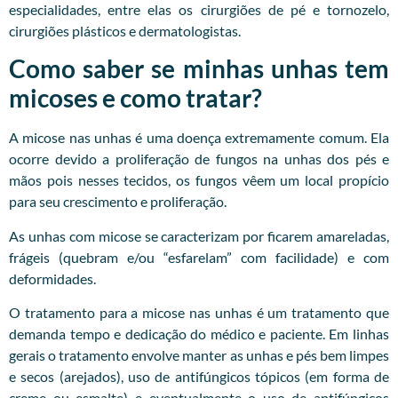
especialidades, entre elas os cirurgiões de pé e tornozelo,
cirurgiões plásticos e dermatologistas.
Como saber se minhas unhas tem
micoses e como tratar?
A micose nas unhas é uma doença extremamente comum. Ela
ocorre devido a proliferação de fungos na unhas dos pés e
mãos pois nesses tecidos, os fungos vêem um local propício
para seu crescimento e proliferação.
As unhas com micose se caracterizam por ficarem amareladas,
frágeis (quebram e/ou “esfarelam” com facilidade) e com
deformidades.
O tratamento para a micose nas unhas é um tratamento que
demanda tempo e dedicação do médico e paciente. Em linhas
gerais o tratamento envolve manter as unhas e pés bem limpes
e secos (arejados), uso de antifúngicos tópicos (em forma de
creme ou esmalte) e eventualmente o uso de antifúngicos