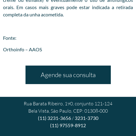
orais. Em casos mais graves pode estar indicada a retirada
completa da unha acometida.
Fonte:
Orthoinfo – AAOS
Agende sua consulta
Rua Barata Ribeiro, 190, conjunto 121-124
Bela Vista, São Paulo, CEP: 01308-000
(11) 3231-3656
/
3231-3730
(11) 97559-8912