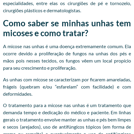
especialidades, entre elas os cirurgiões de pé e tornozelo,
cirurgiões plásticos e dermatologistas.
Como saber se minhas unhas tem
micoses e como tratar?
A micose nas unhas é uma doença extremamente comum. Ela
ocorre devido a proliferação de fungos na unhas dos pés e
mãos pois nesses tecidos, os fungos vêem um local propício
para seu crescimento e proliferação.
As unhas com micose se caracterizam por ficarem amareladas,
frágeis (quebram e/ou “esfarelam” com facilidade) e com
deformidades.
O tratamento para a micose nas unhas é um tratamento que
demanda tempo e dedicação do médico e paciente. Em linhas
gerais o tratamento envolve manter as unhas e pés bem limpes
e secos (arejados), uso de antifúngicos tópicos (em forma de
creme ou esmalte) e eventualmente o uso de antifúngicos