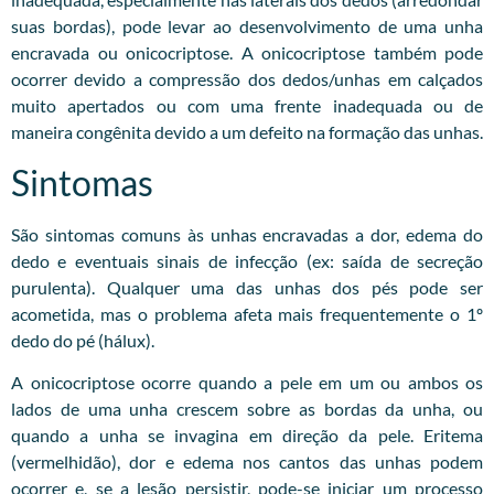
suas bordas), pode levar ao desenvolvimento de uma unha
encravada ou onicocriptose. A onicocriptose também pode
ocorrer devido a compressão dos dedos/unhas em calçados
muito apertados ou com uma frente inadequada ou de
maneira congênita devido a um defeito na formação das unhas.
Sintomas
São sintomas comuns às unhas encravadas a dor, edema do
dedo e eventuais sinais de infecção (ex: saída de secreção
purulenta). Qualquer uma das unhas dos pés pode ser
acometida, mas o problema afeta mais frequentemente o 1º
dedo do pé (hálux).
A onicocriptose ocorre quando a pele em um ou ambos os
lados de uma unha crescem sobre as bordas da unha, ou
quando a unha se invagina em direção da pele. Eritema
(vermelhidão), dor e edema nos cantos das unhas podem
ocorrer e, se a lesão persistir, pode-se iniciar um processo