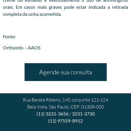
orais. Em casos mais graves pode estar indicada a retirada
completa da unha acometida.
Fonte:
Orthoinfo – AAOS
Agende sua consulta
Rua Barata Ribeiro, 190, conjunto 121-124
Bela Vista, São Paulo, CEP: 01308-000
(11) 3231-3656
/
3231-3730
(11) 97559-8912