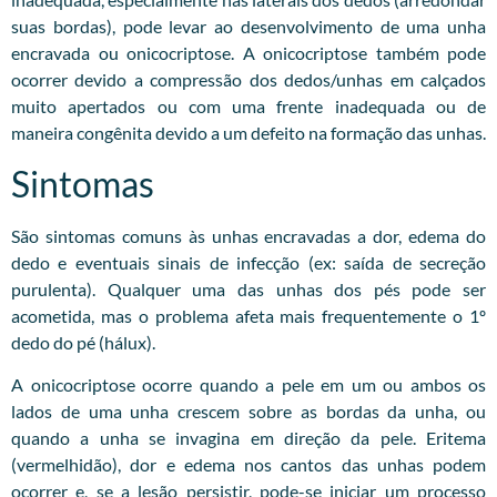
suas bordas), pode levar ao desenvolvimento de uma unha
encravada ou onicocriptose. A onicocriptose também pode
ocorrer devido a compressão dos dedos/unhas em calçados
muito apertados ou com uma frente inadequada ou de
maneira congênita devido a um defeito na formação das unhas.
Sintomas
São sintomas comuns às unhas encravadas a dor, edema do
dedo e eventuais sinais de infecção (ex: saída de secreção
purulenta). Qualquer uma das unhas dos pés pode ser
acometida, mas o problema afeta mais frequentemente o 1º
dedo do pé (hálux).
A onicocriptose ocorre quando a pele em um ou ambos os
lados de uma unha crescem sobre as bordas da unha, ou
quando a unha se invagina em direção da pele. Eritema
(vermelhidão), dor e edema nos cantos das unhas podem
ocorrer e, se a lesão persistir, pode-se iniciar um processo