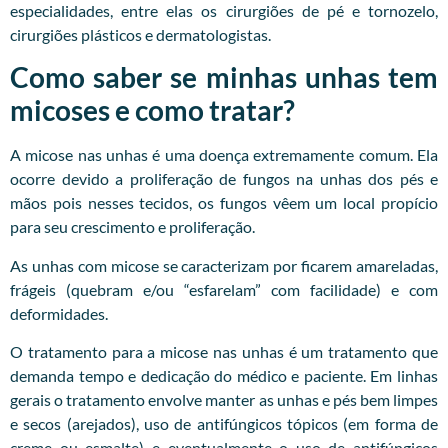
especialidades, entre elas os cirurgiões de pé e tornozelo,
cirurgiões plásticos e dermatologistas.
Como saber se minhas unhas tem
micoses e como tratar?
A micose nas unhas é uma doença extremamente comum. Ela
ocorre devido a proliferação de fungos na unhas dos pés e
mãos pois nesses tecidos, os fungos vêem um local propício
para seu crescimento e proliferação.
As unhas com micose se caracterizam por ficarem amareladas,
frágeis (quebram e/ou “esfarelam” com facilidade) e com
deformidades.
O tratamento para a micose nas unhas é um tratamento que
demanda tempo e dedicação do médico e paciente. Em linhas
gerais o tratamento envolve manter as unhas e pés bem limpes
e secos (arejados), uso de antifúngicos tópicos (em forma de
creme ou esmalte) e eventualmente o uso de antifúngicos