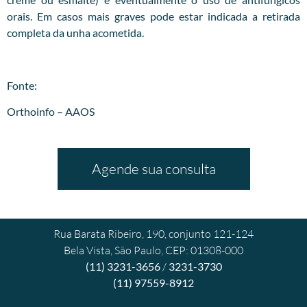
orais. Em casos mais graves pode estar indicada a retirada
completa da unha acometida.
Fonte:
Orthoinfo – AAOS
Agende sua consulta
Rua Barata Ribeiro, 190, conjunto 121-124
Bela Vista, São Paulo, CEP: 01308-000
(11) 3231-3656
/
3231-3730
(11) 97559-8912