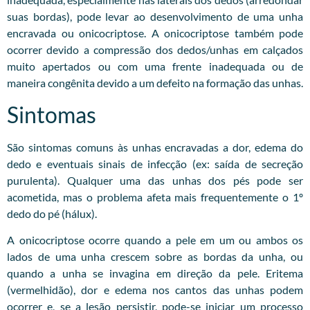
suas bordas), pode levar ao desenvolvimento de uma unha
encravada ou onicocriptose. A onicocriptose também pode
ocorrer devido a compressão dos dedos/unhas em calçados
muito apertados ou com uma frente inadequada ou de
maneira congênita devido a um defeito na formação das unhas.
Sintomas
São sintomas comuns às unhas encravadas a dor, edema do
dedo e eventuais sinais de infecção (ex: saída de secreção
purulenta). Qualquer uma das unhas dos pés pode ser
acometida, mas o problema afeta mais frequentemente o 1º
dedo do pé (hálux).
A onicocriptose ocorre quando a pele em um ou ambos os
lados de uma unha crescem sobre as bordas da unha, ou
quando a unha se invagina em direção da pele. Eritema
(vermelhidão), dor e edema nos cantos das unhas podem
ocorrer e, se a lesão persistir, pode-se iniciar um processo