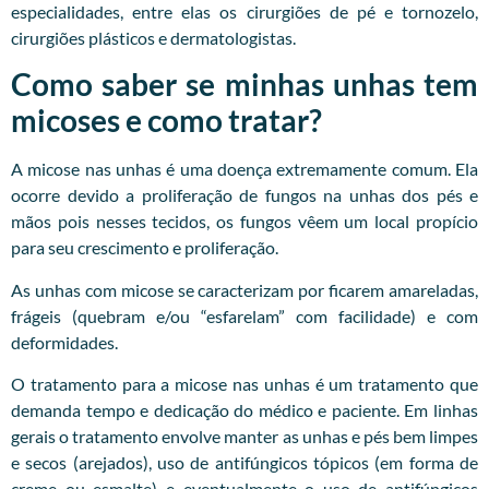
especialidades, entre elas os cirurgiões de pé e tornozelo,
cirurgiões plásticos e dermatologistas.
Como saber se minhas unhas tem
micoses e como tratar?
A micose nas unhas é uma doença extremamente comum. Ela
ocorre devido a proliferação de fungos na unhas dos pés e
mãos pois nesses tecidos, os fungos vêem um local propício
para seu crescimento e proliferação.
As unhas com micose se caracterizam por ficarem amareladas,
frágeis (quebram e/ou “esfarelam” com facilidade) e com
deformidades.
O tratamento para a micose nas unhas é um tratamento que
demanda tempo e dedicação do médico e paciente. Em linhas
gerais o tratamento envolve manter as unhas e pés bem limpes
e secos (arejados), uso de antifúngicos tópicos (em forma de
creme ou esmalte) e eventualmente o uso de antifúngicos