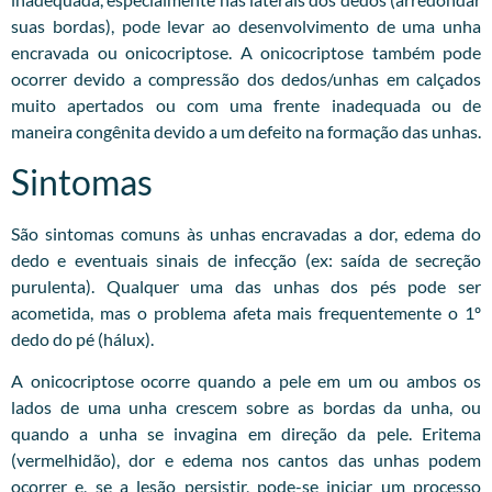
suas bordas), pode levar ao desenvolvimento de uma unha
encravada ou onicocriptose. A onicocriptose também pode
ocorrer devido a compressão dos dedos/unhas em calçados
muito apertados ou com uma frente inadequada ou de
maneira congênita devido a um defeito na formação das unhas.
Sintomas
São sintomas comuns às unhas encravadas a dor, edema do
dedo e eventuais sinais de infecção (ex: saída de secreção
purulenta). Qualquer uma das unhas dos pés pode ser
acometida, mas o problema afeta mais frequentemente o 1º
dedo do pé (hálux).
A onicocriptose ocorre quando a pele em um ou ambos os
lados de uma unha crescem sobre as bordas da unha, ou
quando a unha se invagina em direção da pele. Eritema
(vermelhidão), dor e edema nos cantos das unhas podem
ocorrer e, se a lesão persistir, pode-se iniciar um processo