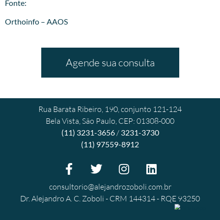
Fonte:
Orthoinfo – AAOS
Agende sua consulta
Rua Barata Ribeiro, 190, conjunto 121-124
Bela Vista, São Paulo, CEP: 01308-000
(11) 3231-3656
/
3231-3730
(11) 97559-8912
consultorio@alejandrozoboli.com.br
Dr. Alejandro A. C. Zoboli - CRM 144314 - RQE 93250