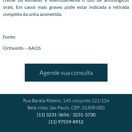
orais. Em casos mais graves pode estar indicada a retirada
completa da unha acometida.
Fonte:
Orthoinfo – AAOS
Agende sua consulta
Rua Barata Ribeiro, 190, conjunto 121-124
Bela Vista, São Paulo, CEP: 01308-000
(11) 3231-3656
/
3231-3730
(11) 97559-8912