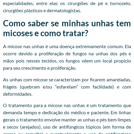
especialidades, entre elas os cirurgiões de pé e tornozelo,
cirurgiões plásticos e dermatologistas.
Como saber se minhas unhas tem
micoses e como tratar?
A micose nas unhas é uma doença extremamente comum. Ela
ocorre devido a proliferação de fungos na unhas dos pés e
mãos pois nesses tecidos, os fungos vêem um local propício
para seu crescimento e proliferação.
As unhas com micose se caracterizam por ficarem amareladas,
frágeis (quebram e/ou “esfarelam” com facilidade) e com
deformidades.
O tratamento para a micose nas unhas é um tratamento que
demanda tempo e dedicação do médico e paciente. Em linhas
gerais o tratamento envolve manter as unhas e pés bem limpes
e secos (arejados), uso de antifúngicos tópicos (em forma de
creme ou esmalte) e eventualmente o uso de antifúngicos