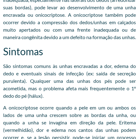
suas bordas), pode levar ao desenvolvimento de uma unha
encravada ou onicocriptose. A onicocriptose também pode
ocorrer devido a compressão dos dedos/unhas em calçados
muito apertados ou com uma frente inadequada ou de
maneira congênita devido a um defeito na formação das unhas.
Sintomas
São sintomas comuns às unhas encravadas a dor, edema do
dedo e eventuais sinais de infecção (ex: saída de secreção
purulenta). Qualquer uma das unhas dos pés pode ser
acometida, mas o problema afeta mais frequentemente o 1º
dedo do pé (hálux).
A onicocriptose ocorre quando a pele em um ou ambos os
lados de uma unha crescem sobre as bordas da unha, ou
quando a unha se invagina em direção da pele. Eritema
(vermelhidão), dor e edema nos cantos das unhas podem
ocorrer e, se a lesão persistir, pode-se iniciar um processo