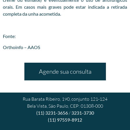
orais. Em casos mais graves pode estar indicada a retirada
completa da unha acometida.
Fonte:
Orthoinfo – AAOS
Agende sua consulta
Rua Barata Ribeiro, 190, conjunto 121-124
Bela Vista, São Paulo, CEP: 01308-000
(11) 3231-3656
/
3231-3730
(11) 97559-8912