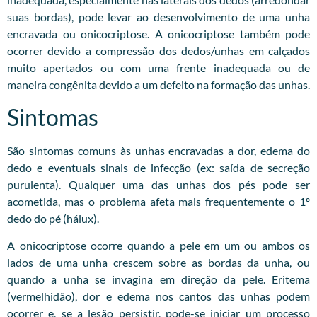
suas bordas), pode levar ao desenvolvimento de uma unha
encravada ou onicocriptose. A onicocriptose também pode
ocorrer devido a compressão dos dedos/unhas em calçados
muito apertados ou com uma frente inadequada ou de
maneira congênita devido a um defeito na formação das unhas.
Sintomas
São sintomas comuns às unhas encravadas a dor, edema do
dedo e eventuais sinais de infecção (ex: saída de secreção
purulenta). Qualquer uma das unhas dos pés pode ser
acometida, mas o problema afeta mais frequentemente o 1º
dedo do pé (hálux).
A onicocriptose ocorre quando a pele em um ou ambos os
lados de uma unha crescem sobre as bordas da unha, ou
quando a unha se invagina em direção da pele. Eritema
(vermelhidão), dor e edema nos cantos das unhas podem
ocorrer e, se a lesão persistir, pode-se iniciar um processo