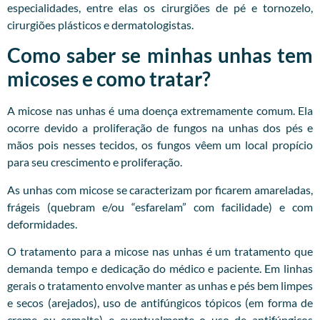
especialidades, entre elas os cirurgiões de pé e tornozelo,
cirurgiões plásticos e dermatologistas.
Como saber se minhas unhas tem
micoses e como tratar?
A micose nas unhas é uma doença extremamente comum. Ela
ocorre devido a proliferação de fungos na unhas dos pés e
mãos pois nesses tecidos, os fungos vêem um local propício
para seu crescimento e proliferação.
As unhas com micose se caracterizam por ficarem amareladas,
frágeis (quebram e/ou “esfarelam” com facilidade) e com
deformidades.
O tratamento para a micose nas unhas é um tratamento que
demanda tempo e dedicação do médico e paciente. Em linhas
gerais o tratamento envolve manter as unhas e pés bem limpes
e secos (arejados), uso de antifúngicos tópicos (em forma de
creme ou esmalte) e eventualmente o uso de antifúngicos