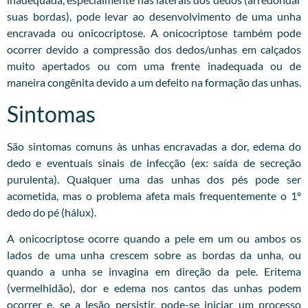
suas bordas), pode levar ao desenvolvimento de uma unha
encravada ou onicocriptose. A onicocriptose também pode
ocorrer devido a compressão dos dedos/unhas em calçados
muito apertados ou com uma frente inadequada ou de
maneira congênita devido a um defeito na formação das unhas.
Sintomas
São sintomas comuns às unhas encravadas a dor, edema do
dedo e eventuais sinais de infecção (ex: saída de secreção
purulenta). Qualquer uma das unhas dos pés pode ser
acometida, mas o problema afeta mais frequentemente o 1º
dedo do pé (hálux).
A onicocriptose ocorre quando a pele em um ou ambos os
lados de uma unha crescem sobre as bordas da unha, ou
quando a unha se invagina em direção da pele. Eritema
(vermelhidão), dor e edema nos cantos das unhas podem
ocorrer e, se a lesão persistir, pode-se iniciar um processo