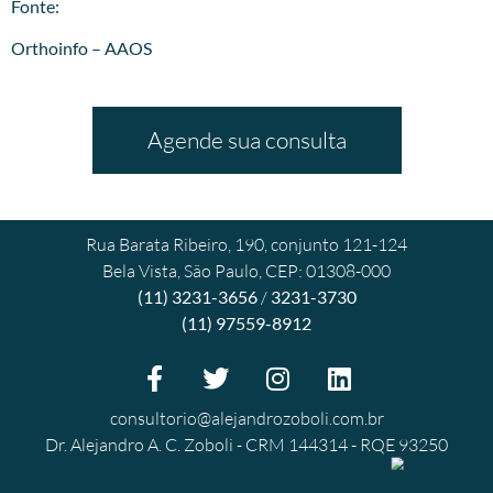
Fonte:
Orthoinfo – AAOS
Agende sua consulta
Rua Barata Ribeiro, 190, conjunto 121-124
Bela Vista, São Paulo, CEP: 01308-000
(11) 3231-3656
/
3231-3730
(11) 97559-8912
consultorio@alejandrozoboli.com.br
Dr. Alejandro A. C. Zoboli - CRM 144314 - RQE 93250