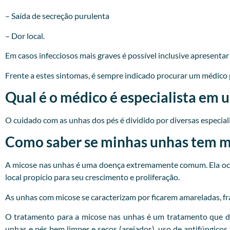
– Saída de secreção purulenta
– Dor local.
Em casos infecciosos mais graves é possível inclusive apresenta
Frente a estes sintomas, é sempre indicado procurar um
médico
Qual é o médico é especialista em 
O cuidado com as unhas dos pés é dividido por diversas especialid
Como saber se minhas unhas tem mi
A micose nas unhas é uma doença extremamente comum. Ela ocor
local propício para seu crescimento e proliferação.
As unhas com micose se caracterizam por ficarem amareladas, fr
O tratamento para a micose nas unhas é um tratamento que d
unhas e pés bem limpes e secos (arejados), uso de antifúngicos