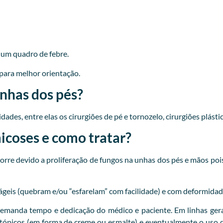
r um quadro de febre.
para melhor orientação.
unhas dos pés?
ades, entre elas os cirurgiões de pé e tornozelo, cirurgiões plásti
coses e como tratar?
re devido a proliferação de fungos na unhas dos pés e mãos pois
ágeis (quebram e/ou “esfarelam” com facilidade) e com deformidad
emanda tempo e dedicação do médico e paciente. Em linhas gera
 tópicos (em forma de creme ou esmalte) e eventualmente o uso d