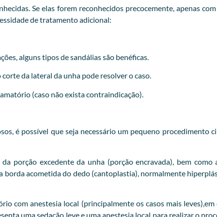
hecidas. Se elas forem reconhecidos precocemente, apenas com ir
cessidade de tratamento adicional:
ções, alguns tipos de sandálias são benéficas.
orte da lateral da unha pode resolver o caso.
flamatório (caso não exista contraindicação).
iosos, é possível que seja necessário um pequeno procedimento ci
 da porção excedente da unha (porção encravada), bem como a
 da borda acometida do dedo (cantoplastia), normalmente hiperp
o com anestesia local (principalmente os casos mais leves),em o
esenta uma sedação leve e uma anestesia local para realizar o pr