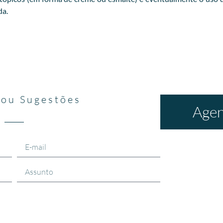
da.
 ou Sugestões
Agen