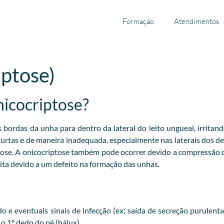
Formação
Atendimentos
iptose)
nicocriptose?
ordas da unha para dentro da lateral do leito ungueal, irritand
 curtas e de maneira inadequada, especialmente nas laterais dos 
tose. A onicocriptose também pode ocorrer devido a compressão
ta devido a um defeito na formação das unhas.
 e eventuais sinais de infecção (ex: saída de secreção purulent
 1º dedo do pé (hálux).