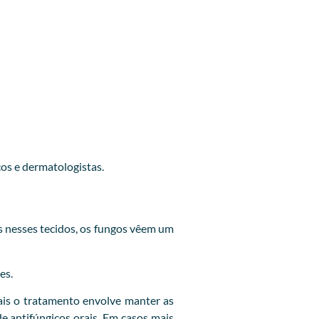
cos e dermatologistas.
 nesses tecidos, os fungos vêem um
es.
is o tratamento envolve manter as
e antifúngicos orais. Em casos mais