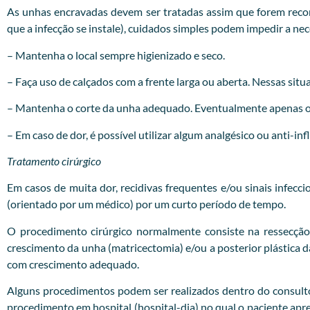
As unhas encravadas devem ser tratadas assim que forem recon
que a infecção se instale), cuidados simples podem impedir a ne
– Mantenha o local sempre higienizado e seco.
– Faça uso de calçados com a frente larga ou aberta. Nessas situa
– Mantenha o corte da unha adequado. Eventualmente apenas o c
– Em caso de dor, é possível utilizar algum analgésico ou anti-in
Tratamento cirúrgico
Em casos de muita dor, recidivas frequentes e/ou sinais infecc
(orientado por um médico) por um curto período de tempo.
O procedimento cirúrgico normalmente consiste na ressecção
crescimento da unha (matricectomia) e/ou a posterior plástica
com crescimento adequado.
Alguns procedimentos podem ser realizados dentro do consultóri
procedimento em hospital (hospital-dia) no qual o paciente apr