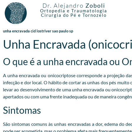
Dr. Alejandro
Zoboli
Ortopedia e Traumatologia
Cirurgia do Pé e Tornozelo
unha encravada cid lostriver sao paulo sp
Unha Encravada (onicocr
O que é a unha encravada ou O
A unha encravada ou onicocriptose corresponde a projeção das b
infecção e dor local. O hábito de cortar as unhas dos pés muito
levar ao desenvolvimento de uma unha encravada ou onicocrip
apertados ou com uma frente inadequada ou de maneira congêni
Sintomas
São sintomas comuns às unhas encravadas a dor, edema do dedo
pode ser acometida, mas o problema afeta mais frequentemente o