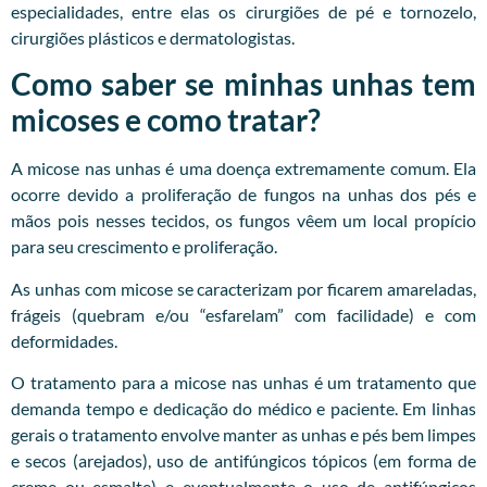
especialidades, entre elas os cirurgiões de pé e tornozelo,
cirurgiões plásticos e dermatologistas.
Como saber se minhas unhas tem
micoses e como tratar?
A micose nas unhas é uma doença extremamente comum. Ela
ocorre devido a proliferação de fungos na unhas dos pés e
mãos pois nesses tecidos, os fungos vêem um local propício
para seu crescimento e proliferação.
As unhas com micose se caracterizam por ficarem amareladas,
frágeis (quebram e/ou “esfarelam” com facilidade) e com
deformidades.
O tratamento para a micose nas unhas é um tratamento que
demanda tempo e dedicação do médico e paciente. Em linhas
gerais o tratamento envolve manter as unhas e pés bem limpes
e secos (arejados), uso de antifúngicos tópicos (em forma de
creme ou esmalte) e eventualmente o uso de antifúngicos