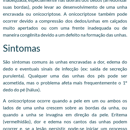
suas bordas), pode levar ao desenvolvimento de uma unha
encravada ou onicocriptose. A onicocriptose também pode
ocorrer devido a compressão dos dedos/unhas em calçados
muito apertados ou com uma frente inadequada ou de
maneira congênita devido a um defeito na formação das unhas.
Sintomas
São sintomas comuns às unhas encravadas a dor, edema do
dedo e eventuais sinais de infecção (ex: saída de secreção
purulenta). Qualquer uma das unhas dos pés pode ser
acometida, mas o problema afeta mais frequentemente o 1º
dedo do pé (hálux).
A onicocriptose ocorre quando a pele em um ou ambos os
lados de uma unha crescem sobre as bordas da unha, ou
quando a unha se invagina em direção da pele. Eritema
(vermelhidão), dor e edema nos cantos das unhas podem
ocorrer e, se a lesão persistir, pode-se iniciar um processo