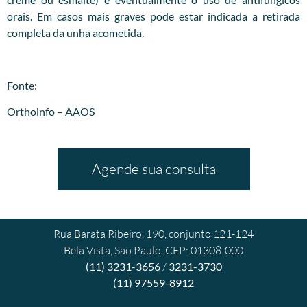
orais. Em casos mais graves pode estar indicada a retirada
completa da unha acometida.
Fonte:
Orthoinfo – AAOS
Agende sua consulta
Rua Barata Ribeiro, 190, conjunto 121-124
Bela Vista, São Paulo, CEP: 01308-000
(11) 3231-3656
/
3231-3730
(11) 97559-8912