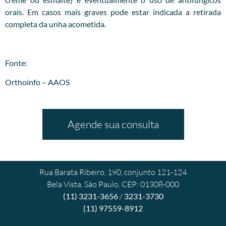
orais. Em casos mais graves pode estar indicada a retirada
completa da unha acometida.
Fonte:
Orthoinfo – AAOS
Agende sua consulta
Rua Barata Ribeiro, 190, conjunto 121-124
Bela Vista, São Paulo, CEP: 01308-000
(11) 3231-3656
/
3231-3730
(11) 97559-8912