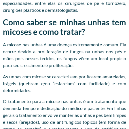
especialidades, entre elas os cirurgiões de pé e tornozelo,
cirurgiões plásticos e dermatologistas.
Como saber se minhas unhas tem
micoses e como tratar?
A micose nas unhas é uma doença extremamente comum. Ela
ocorre devido a proliferação de fungos na unhas dos pés e
mãos pois nesses tecidos, os fungos vêem um local propício
para seu crescimento e proliferação.
As unhas com micose se caracterizam por ficarem amareladas,
frágeis (quebram e/ou “esfarelam” com facilidade) e com
deformidades.
O tratamento para a micose nas unhas é um tratamento que
demanda tempo e dedicação do médico e paciente. Em linhas
gerais o tratamento envolve manter as unhas e pés bem limpes
e secos (arejados), uso de antifúngicos tópicos (em forma de
creme ou esmalte) e eventualmente o uso de antifúngicos