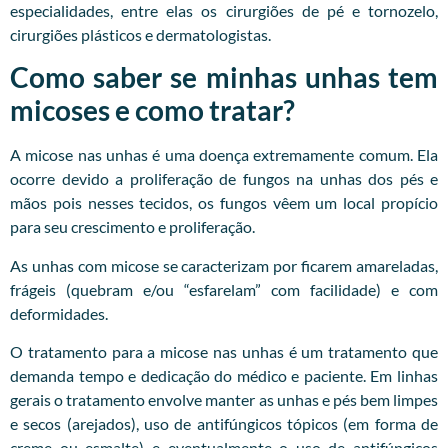
especialidades, entre elas os cirurgiões de pé e tornozelo,
cirurgiões plásticos e dermatologistas.
Como saber se minhas unhas tem
micoses e como tratar?
A micose nas unhas é uma doença extremamente comum. Ela
ocorre devido a proliferação de fungos na unhas dos pés e
mãos pois nesses tecidos, os fungos vêem um local propício
para seu crescimento e proliferação.
As unhas com micose se caracterizam por ficarem amareladas,
frágeis (quebram e/ou “esfarelam” com facilidade) e com
deformidades.
O tratamento para a micose nas unhas é um tratamento que
demanda tempo e dedicação do médico e paciente. Em linhas
gerais o tratamento envolve manter as unhas e pés bem limpes
e secos (arejados), uso de antifúngicos tópicos (em forma de
creme ou esmalte) e eventualmente o uso de antifúngicos