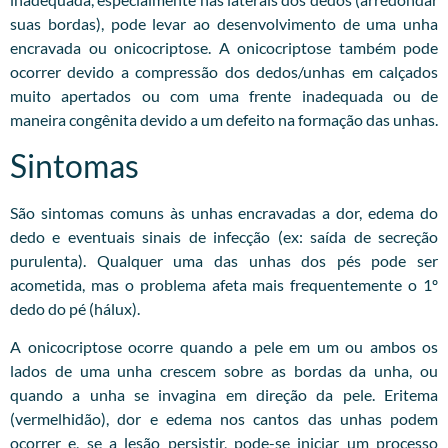
suas bordas), pode levar ao desenvolvimento de uma unha
encravada ou onicocriptose. A onicocriptose também pode
ocorrer devido a compressão dos dedos/unhas em calçados
muito apertados ou com uma frente inadequada ou de
maneira congênita devido a um defeito na formação das unhas.
Sintomas
São sintomas comuns às unhas encravadas a dor, edema do
dedo e eventuais sinais de infecção (ex: saída de secreção
purulenta). Qualquer uma das unhas dos pés pode ser
acometida, mas o problema afeta mais frequentemente o 1º
dedo do pé (hálux).
A onicocriptose ocorre quando a pele em um ou ambos os
lados de uma unha crescem sobre as bordas da unha, ou
quando a unha se invagina em direção da pele. Eritema
(vermelhidão), dor e edema nos cantos das unhas podem
ocorrer e, se a lesão persistir, pode-se iniciar um processo