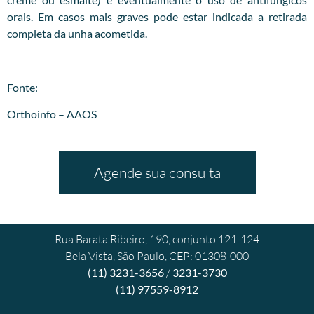
orais. Em casos mais graves pode estar indicada a retirada
completa da unha acometida.
Fonte:
Orthoinfo – AAOS
Agende sua consulta
Rua Barata Ribeiro, 190, conjunto 121-124
Bela Vista, São Paulo, CEP: 01308-000
(11) 3231-3656
/
3231-3730
(11) 97559-8912