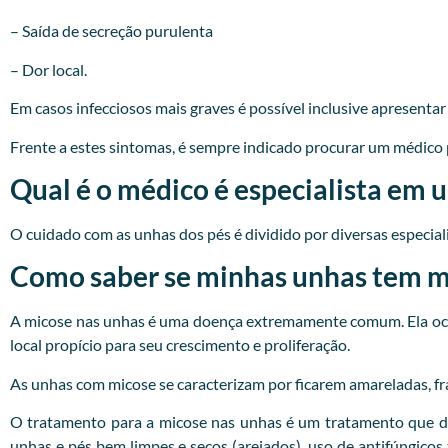
– Saída de secreção purulenta
– Dor local.
Em casos infecciosos mais graves é possível inclusive apresenta
Frente a estes sintomas, é sempre indicado procurar um
médico
Qual é o médico é especialista em 
O cuidado com as unhas dos pés é dividido por diversas especialid
Como saber se minhas unhas tem mi
A micose nas unhas é uma doença extremamente comum. Ela ocor
local propício para seu crescimento e proliferação.
As unhas com micose se caracterizam por ficarem amareladas, fr
O tratamento para a micose nas unhas é um tratamento que d
unhas e pés bem limpes e secos (arejados), uso de antifúngicos