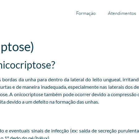
Formação
Atendimentos
iptose)
nicocriptose?
ordas da unha para dentro da lateral do leito ungueal, irritand
 curtas e de maneira inadequada, especialmente nas laterais dos 
tose. A onicocriptose também pode ocorrer devido a compressão
ta devido a um defeito na formação das unhas.
 e eventuais sinais de infecção (ex: saída de secreção purulent
 1º dedo do pé (hálux).