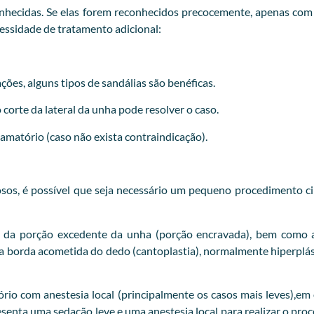
hecidas. Se elas forem reconhecidos precocemente, apenas com ir
cessidade de tratamento adicional:
ções, alguns tipos de sandálias são benéficas.
orte da lateral da unha pode resolver o caso.
flamatório (caso não exista contraindicação).
iosos, é possível que seja necessário um pequeno procedimento ci
 da porção excedente da unha (porção encravada), bem como a
 da borda acometida do dedo (cantoplastia), normalmente hiperp
o com anestesia local (principalmente os casos mais leves),em o
esenta uma sedação leve e uma anestesia local para realizar o pr