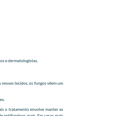
cos e dermatologistas.
 nesses tecidos, os fungos vêem um
es.
is o tratamento envolve manter as
e antifúngicos orais. Em casos mais