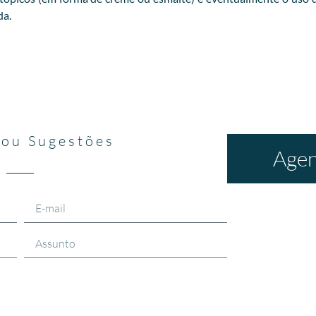
da.
 ou Sugestões
Agen