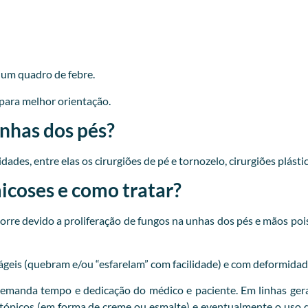
r um quadro de febre.
para melhor orientação.
unhas dos pés?
ades, entre elas os cirurgiões de pé e tornozelo, cirurgiões plásti
coses e como tratar?
re devido a proliferação de fungos na unhas dos pés e mãos pois
ágeis (quebram e/ou “esfarelam” com facilidade) e com deformidad
emanda tempo e dedicação do médico e paciente. Em linhas gera
 tópicos (em forma de creme ou esmalte) e eventualmente o uso d