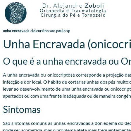
Dr. Alejandro
Zoboli
Ortopedia e Traumatologia
Cirurgia do Pé e Tornozelo
unha encravada cid cursino sao paulo sp
Unha Encravada (onicocr
O que é a unha encravada ou O
A unha encravada ou onicocriptose corresponde a projeção das b
infecção e dor local. O hábito de cortar as unhas dos pés muito
levar ao desenvolvimento de uma unha encravada ou onicocrip
apertados ou com uma frente inadequada ou de maneira congêni
Sintomas
São sintomas comuns às unhas encravadas a dor, edema do dedo
pode ser acometida, mas o problema afeta mais frequentemente o