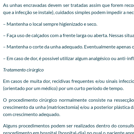
As unhas encravadas devem ser tratadas assim que forem recon
que a infecção se instale), cuidados simples podem impedir a ne
– Mantenha o local sempre higienizado e seco.
– Faça uso de calçados com a frente larga ou aberta. Nessas situa
– Mantenha o corte da unha adequado. Eventualmente apenas o c
– Em caso de dor, é possível utilizar algum analgésico ou anti-in
Tratamento cirúrgico
Em casos de muita dor, recidivas frequentes e/ou sinais infecc
(orientado por um médico) por um curto período de tempo.
O procedimento cirúrgico normalmente consiste na ressecção
crescimento da unha (matricectomia) e/ou a posterior plástica
com crescimento adequado.
Alguns procedimentos podem ser realizados dentro do consultóri
procedimento em hospital (hospital-dia) no qual o paciente apr