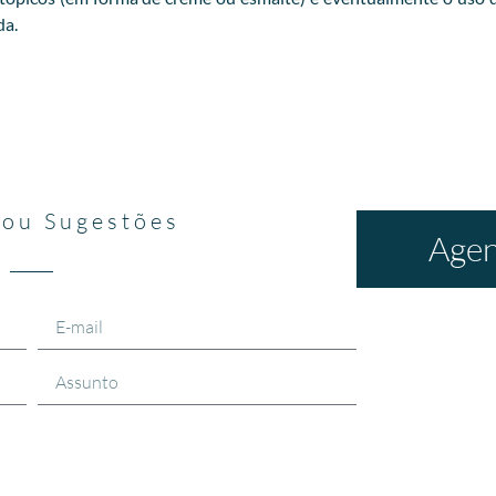
da.
 ou Sugestões
Agen