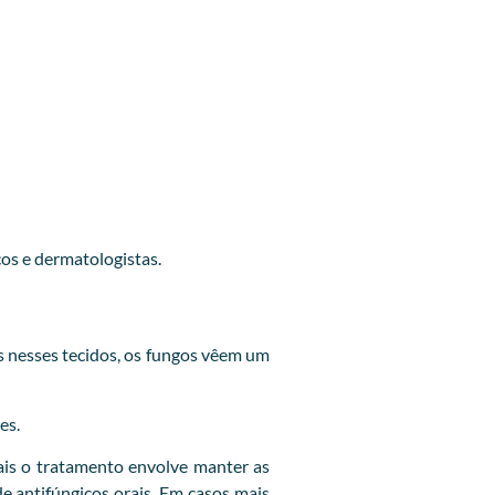
cos e dermatologistas.
 nesses tecidos, os fungos vêem um
es.
is o tratamento envolve manter as
e antifúngicos orais. Em casos mais