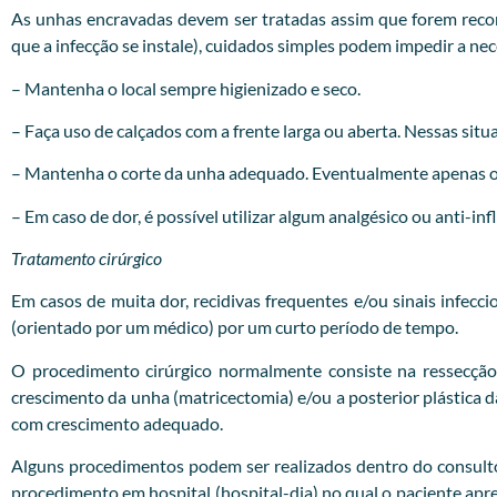
As unhas encravadas devem ser tratadas assim que forem recon
que a infecção se instale), cuidados simples podem impedir a ne
– Mantenha o local sempre higienizado e seco.
– Faça uso de calçados com a frente larga ou aberta. Nessas situa
– Mantenha o corte da unha adequado. Eventualmente apenas o c
– Em caso de dor, é possível utilizar algum analgésico ou anti-in
Tratamento cirúrgico
Em casos de muita dor, recidivas frequentes e/ou sinais infecc
(orientado por um médico) por um curto período de tempo.
O procedimento cirúrgico normalmente consiste na ressecção
crescimento da unha (matricectomia) e/ou a posterior plástica
com crescimento adequado.
Alguns procedimentos podem ser realizados dentro do consultóri
procedimento em hospital (hospital-dia) no qual o paciente apr