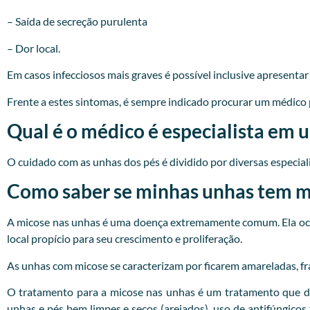
– Saída de secreção purulenta
– Dor local.
Em casos infecciosos mais graves é possível inclusive apresenta
Frente a estes sintomas, é sempre indicado procurar um
médico
Qual é o médico é especialista em 
O cuidado com as unhas dos pés é dividido por diversas especialid
Como saber se minhas unhas tem mi
A micose nas unhas é uma doença extremamente comum. Ela ocor
local propício para seu crescimento e proliferação.
As unhas com micose se caracterizam por ficarem amareladas, fr
O tratamento para a micose nas unhas é um tratamento que d
unhas e pés bem limpes e secos (arejados), uso de antifúngicos