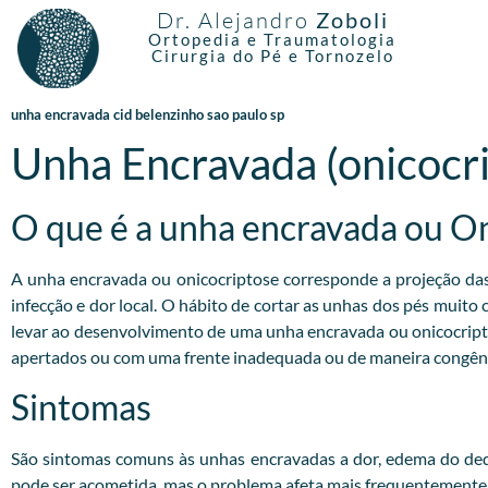
Dr. Alejandro
Zoboli
Ortopedia e Traumatologia
Cirurgia do Pé e Tornozelo
unha encravada cid belenzinho sao paulo sp
Unha Encravada (onicocr
O que é a unha encravada ou O
A unha encravada ou onicocriptose corresponde a projeção das b
infecção e dor local. O hábito de cortar as unhas dos pés muito
levar ao desenvolvimento de uma unha encravada ou onicocrip
apertados ou com uma frente inadequada ou de maneira congêni
Sintomas
São sintomas comuns às unhas encravadas a dor, edema do dedo
pode ser acometida, mas o problema afeta mais frequentemente o