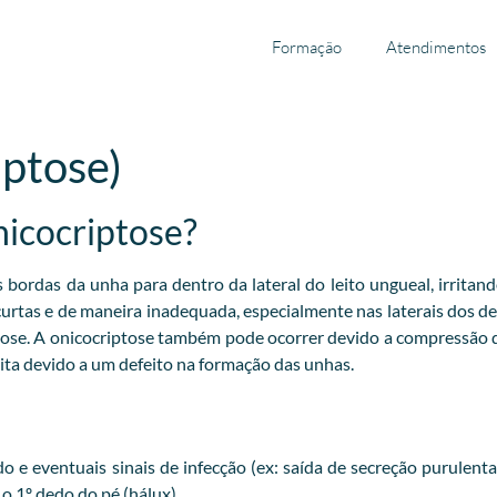
Formação
Atendimentos
iptose)
nicocriptose?
ordas da unha para dentro da lateral do leito ungueal, irritand
 curtas e de maneira inadequada, especialmente nas laterais dos 
tose. A onicocriptose também pode ocorrer devido a compressão
ta devido a um defeito na formação das unhas.
 e eventuais sinais de infecção (ex: saída de secreção purulent
 1º dedo do pé (hálux).