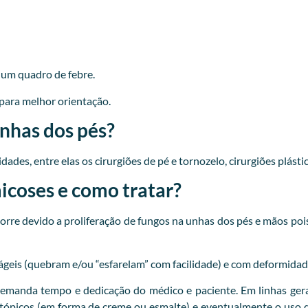
r um quadro de febre.
para melhor orientação.
unhas dos pés?
ades, entre elas os cirurgiões de pé e tornozelo, cirurgiões plásti
coses e como tratar?
re devido a proliferação de fungos na unhas dos pés e mãos pois
ágeis (quebram e/ou “esfarelam” com facilidade) e com deformidad
emanda tempo e dedicação do médico e paciente. Em linhas gera
 tópicos (em forma de creme ou esmalte) e eventualmente o uso d