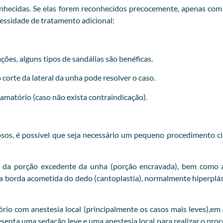
hecidas. Se elas forem reconhecidos precocemente, apenas com ir
cessidade de tratamento adicional:
ções, alguns tipos de sandálias são benéficas.
orte da lateral da unha pode resolver o caso.
flamatório (caso não exista contraindicação).
iosos, é possível que seja necessário um pequeno procedimento ci
 da porção excedente da unha (porção encravada), bem como a
 da borda acometida do dedo (cantoplastia), normalmente hiperp
o com anestesia local (principalmente os casos mais leves),em o
esenta uma sedação leve e uma anestesia local para realizar o pr