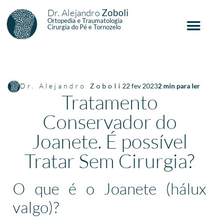
Dr. Alejandro
Zoboli
Ortopedia e Traumatologia
Cirurgia do Pé e Tornozelo
Dr. Alejandro
Zoboli
22 fev 2023
2
min para ler
Tratamento
Conservador do
Joanete. É possível
Tratar Sem Cirurgia?
O que é o Joanete (hálux
valgo)?