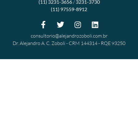
(11) 3231-3656
/
3231-3730
(11) 97559-8912
consultorio@alejandrozoboli.com.br
Dr. Alejandro A. C. Zoboli - CRM 144314 - RQE 93250