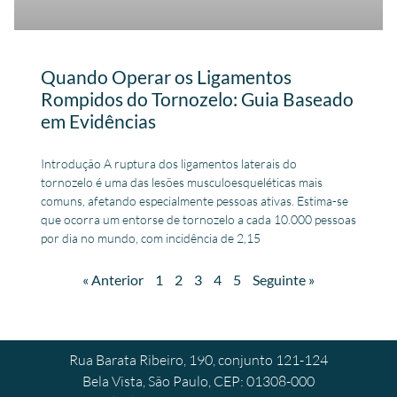
Quando Operar os Ligamentos
Rompidos do Tornozelo: Guia Baseado
em Evidências
Introdução A ruptura dos ligamentos laterais do
tornozelo é uma das lesões musculoesqueléticas mais
comuns, afetando especialmente pessoas ativas. Estima-se
que ocorra um entorse de tornozelo a cada 10.000 pessoas
por dia no mundo, com incidência de 2,15
« Anterior
1
2
3
4
5
Seguinte »
Rua Barata Ribeiro, 190, conjunto 121-124
Bela Vista, São Paulo, CEP: 01308-000