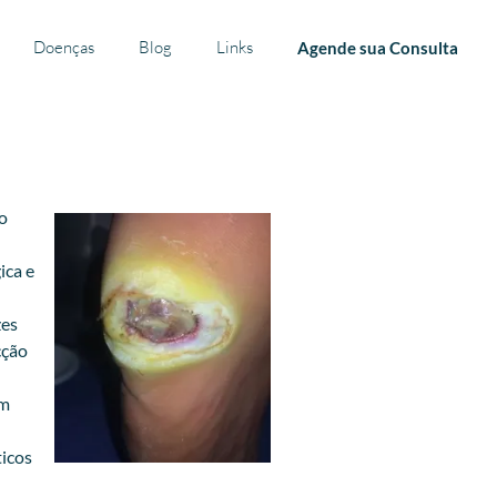
Doenças
Blog
Links
Agende sua Consulta
o
ica e
zes
cção
ém
ticos