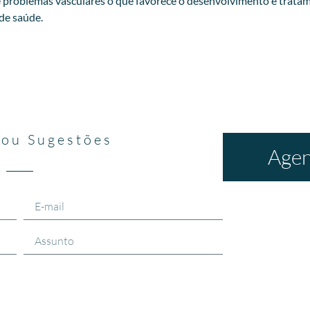
 problemas vasculares o que favorece o desenvolvimento e tratam
 de saúde.
 ou Sugestões
Agen