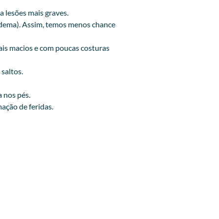
ar a lesões mais graves.
 edema). Assim, temos menos chance
iais macios e com poucas costuras
 saltos.
enhuma ferida nos pés.
ação de feridas.