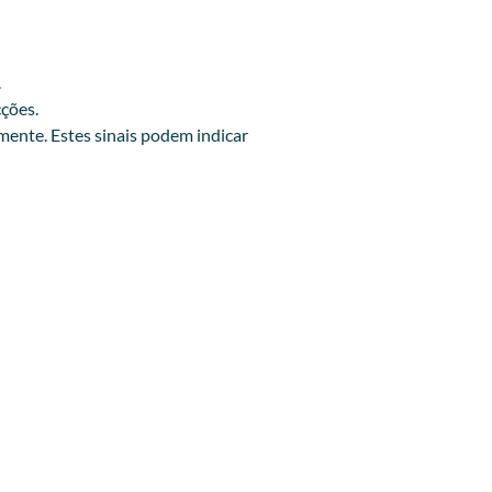
.
cções.
ente. Estes sinais podem indicar