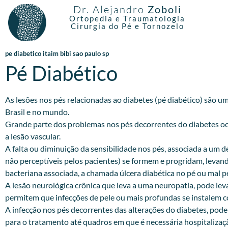
Dr. Alejandro
Zoboli
Ortopedia e Traumatologia
Cirurgia do Pé e Tornozelo
pe diabetico itaim bibi sao paulo sp
Pé Diabético
As lesões nos pés relacionadas ao diabetes (pé diabético) são 
Brasil e no mundo.
Grande parte dos problemas nos pés decorrentes do diabetes oc
a lesão vascular.
A falta ou diminuição da sensibilidade nos pés, associada a um 
não perceptíveis pelos pacientes) se formem e progridam, levan
bacteriana associada, a chamada úlcera diabética no pé ou mal p
A lesão neurológica crônica que leva a uma neuropatia, pode le
permitem que infecções de pele ou mais profundas se instalem c
A infecção nos pés decorrentes das alterações do diabetes, pod
para o tratamento até quadros em que é necessária hospitalizaçã