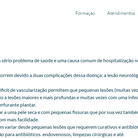
Formação
Atendimentos
um sério problema de saúde e uma causa comum de hospitalização n
orrem devido a duas complicações dessa doença: a lesão neurológ
déficit de vascularização permitem que pequenas lesões (muitas ve
do a lesões maiores e mais profundas e muitas vezes com uma infe
erfurante plantar.
var a uma pele seca e com pequenas fissuras que por sua vez tamb
om mais facilidade.
em variar desde pequenas lesões que requerem curativos e antibió
o para antibióticos endovenosos, limpezas cirúrgicas e até