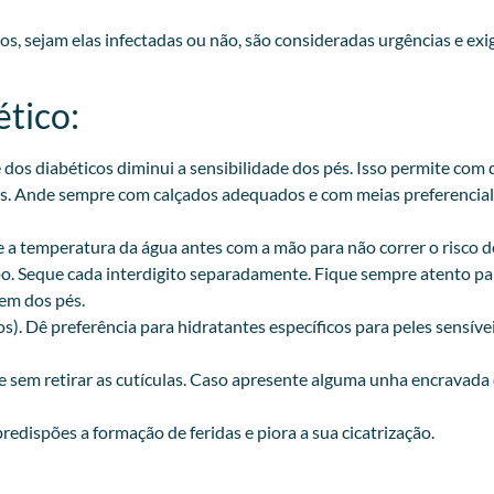
icos, sejam elas infectadas ou não, são consideradas urgências e 
tico:
te dos diabéticos diminui a sensibilidade dos pés. Isso permite c
es. Ande sempre com calçados adequados e com meias preferencialm
e a temperatura da água antes com a mão para não correr o risco 
po. Seque cada interdigito separadamente. Fique sempre atento par
gem dos pés.
os). Dê preferência para hidratantes específicos para peles sensív
sem retirar as cutículas. Caso apresente alguma unha encravada 
predispões a formação de feridas e piora a sua cicatrização.