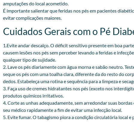
amputações do local acometido.
É importante salientar que feridas nos pés em pacientes diabét
evitar complicações maiores.
Cuidados Gerais com o Pé Diabé
1.Evite andar descalço. O déficit sensitivo presente em boa par
causem lesões nos pés sem perceber levando a feridas e infecçõ
qualquer tipo de sujidade.
2. Lave os pés diariamente com água morna e sabão neutro. Test
seque os pés com uma toalha clara, diferente da do resto do cor
dedos. Estabeleça uma rotina e sequência para a limpeza e seca
3. Faça uso de cremes hidratantes nos pés (exceto nos interdígit
produtos químicos irritativos.
4. Corte as unhas adequadamente, sem arredondar suas bordas e 
seu médico rapidamente a fim de evitar uma infecção local.
5. Evite fumar. O tabagismo piora a condição circulatória local e 