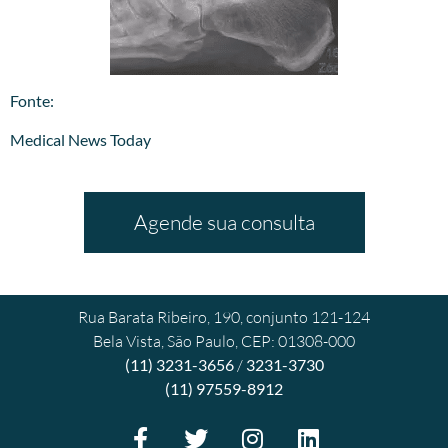
​Fonte:
Medical News Today
Agende sua consulta
Rua Barata Ribeiro, 190, conjunto 121-124
Bela Vista, São Paulo, CEP: 01308-000
(11) 3231-3656
/
3231-3730
(11) 97559-8912