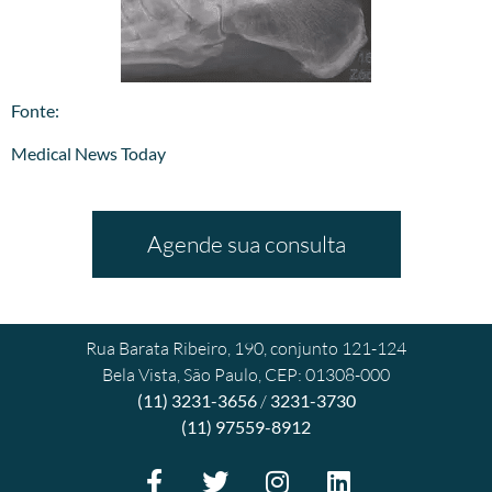
​Fonte:
Medical News Today
Agende sua consulta
Rua Barata Ribeiro, 190, conjunto 121-124
Bela Vista, São Paulo, CEP: 01308-000
(11) 3231-3656
/
3231-3730
(11) 97559-8912