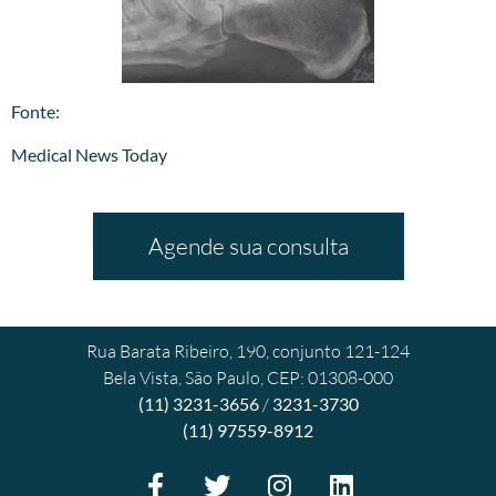
​Fonte:
Medical News Today
Agende sua consulta
Rua Barata Ribeiro, 190, conjunto 121-124
Bela Vista, São Paulo, CEP: 01308-000
(11) 3231-3656
/
3231-3730
(11) 97559-8912