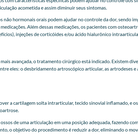
dos com características específicas podem ajudar no controle dos 
iculação acometida e assim diminuir seus sintomas.
os não hormonais orais podem ajudar no controle da dor, sendo i
s medicações. Além dessas medicações, os pacientes com osteoart
cios), injeções de corticóides e/ou ácido hialurônico intraarticul
mais avançada, o tratamento cirúrgico está indicado. Existem div
entre eles: o desbridamento artroscópico articular, as artrodeses e 
a cartilagem solta intrarticular, tecido sinovial inflamado, e os
oartrose.
is ossos de uma articulação em uma posição adequada, fazendo com 
to, o objetivo do procedimento é reduzir a dor, eliminando o mov