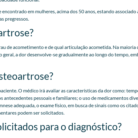
 encontrado em mulheres, acima dos 50 anos, estando associado a
s pregressos.​
artrose?
u de acometimento e de qual articulação acometida. Na maioria 
 geral, a dor desenvolve-se gradualmente ao longo do tempo, emb
osteoartrose?
aciente. O médico irá avaliar as características da dor como: tempo
ar os antecedentes pessoais e familiares; o uso de medicamentos di
nese adequada, o exame físico, em busca de sinais como os citado
ntares podem ser solicitados.​
licitados para o diagnóstico?