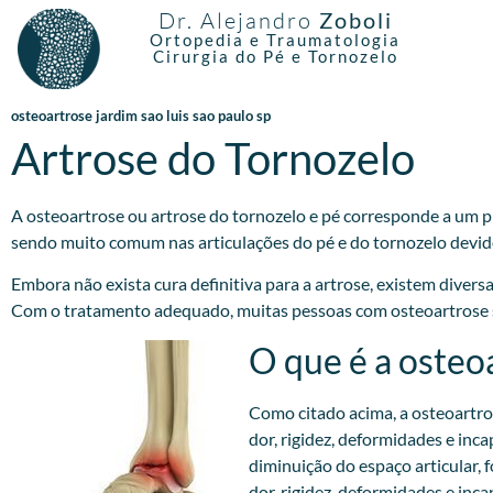
Dr. Alejandro
Zoboli
Ortopedia e Traumatologia
Cirurgia do Pé e Tornozelo
osteoartrose jardim sao luis sao paulo sp
Artrose do Tornozelo
A osteoartrose ou artrose do tornozelo e pé corresponde a um pr
sendo muito comum nas articulações do pé e do tornozelo devido
Embora não exista cura definitiva para a artrose, existem divers
Com o tratamento adequado, muitas pessoas com osteoartrose são
O que é a osteo
Como citado acima, a osteoartro
dor, rigidez, deformidades e inc
diminuição do espaço articular,
dor, rigidez, deformidades e inc