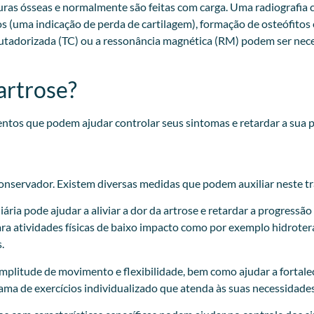
uras ósseas e normalmente são feitas com carga. Uma radiografia c
os (uma indicação de perda de cartilagem), formação de osteófito
putadorizada (TC) ou a ressonância magnética (RM) podem ser nec
artrose?
entos que podem ajudar controlar seus sintomas e retardar a sua 
conservador. Existem diversas medidas que podem auxiliar neste tr
ria pode ajudar a aliviar a dor da artrose e retardar a progressão
ra atividades físicas de baixo impacto como por exemplo hidroterap
.
amplitude de movimento e flexibilidade, bem como ajudar a fortale
ma de exercícios individualizado que atenda às suas necessidades 