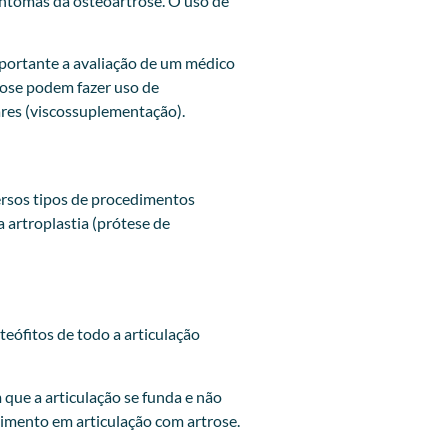
sintomas da osteoartrose. O uso de
mportante a avaliação de um médico
rose podem fazer uso de
ares (viscossuplementação).
ersos tipos de procedimentos
a artroplastia (prótese de
teófitos de todo a articulação
que a articulação se funda e não
imento em articulação com artrose.