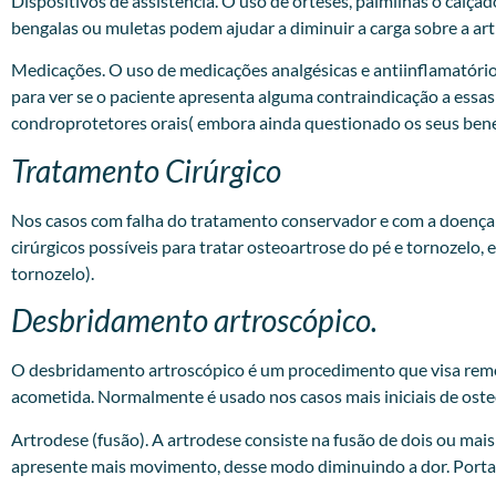
Dispositivos de assistência. O uso de órteses, palmilhas o calça
bengalas ou muletas podem ajudar a diminuir a carga sobre a art
Medicações. O uso de medicações analgésicas e antiinflamatóri
para ver se o paciente apresenta alguma contraindicação a essa
condroprotetores orais( embora ainda questionado os seus benefí
Tratamento Cirúrgico
Nos casos com falha do tratamento conservador e com a doença 
cirúrgicos possíveis para tratar osteoartrose do pé e tornozelo, 
tornozelo).
Desbridamento artroscópico.
O desbridamento artroscópico é um procedimento que visa remover 
acometida. Normalmente é usado nos casos mais iniciais de oste
Artrodese (fusão). A artrodese consiste na fusão de dois ou ma
apresente mais movimento, desse modo diminuindo a dor. Portan