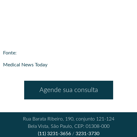
​Fonte:
Medical News Today
Agende sua consulta
Rua Barata Ribeiro, 190, conjunto 121-124
Bela Vista, São Paulo, CEP: 01308-000
(11) 3231-3656
/
3231-3730