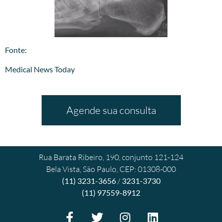
​Fonte:
Medical News Today
Agende sua consulta
Rua Barata Ribeiro, 190, conjunto 121-124
Bela Vista, São Paulo, CEP: 01308-000
(11) 3231-3656
/
3231-3730
(11) 97559-8912