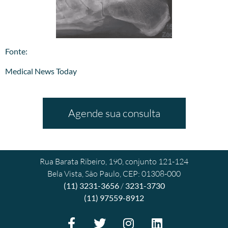
​Fonte:
Medical News Today
Agende sua consulta
Rua Barata Ribeiro, 190, conjunto 121-124
Bela Vista, São Paulo, CEP: 01308-000
(11) 3231-3656
/
3231-3730
(11) 97559-8912