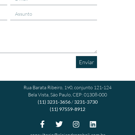
Enviar
Rua Barata Ribeiro, 190, conjunto 121-124
Bela Vista, São Paulo, CEP: 01308-000
(11) 3231-3656
/
3231-3730
(11) 97559-8912