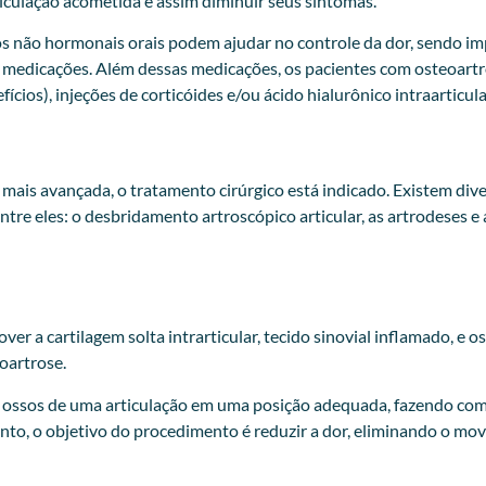
iculação acometida e assim diminuir seus sintomas.
os não hormonais orais podem ajudar no controle da dor, sendo i
s medicações. Além dessas medicações, os pacientes com osteoart
cios), injeções de corticóides e/ou ácido hialurônico intraarticul
mais avançada, o tratamento cirúrgico está indicado. Existem div
entre eles: o desbridamento artroscópico articular, as artrodeses e 
a cartilagem solta intrarticular, tecido sinovial inflamado, e os
oartrose.
is ossos de uma articulação em uma posição adequada, fazendo com 
to, o objetivo do procedimento é reduzir a dor, eliminando o mov