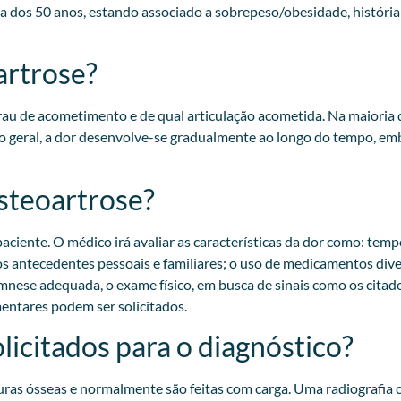
dos 50 anos, estando associado a sobrepeso/obesidade, história 
artrose?
u de acometimento e de qual articulação acometida. Na maioria 
 geral, a dor desenvolve-se gradualmente ao longo do tempo, emb
osteoartrose?
aciente. O médico irá avaliar as características da dor como: tempo
ar os antecedentes pessoais e familiares; o uso de medicamentos di
nese adequada, o exame físico, em busca de sinais como os citado
ntares podem ser solicitados.​
licitados para o diagnóstico?
uras ósseas e normalmente são feitas com carga. Uma radiografia c