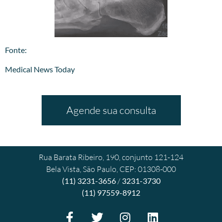
​Fonte:
Medical News Today
Agende sua consulta
Rua Barata Ribeiro, 190, conjunto 121-124
Bela Vista, São Paulo, CEP: 01308-000
(11) 3231-3656
/
3231-3730
(11) 97559-8912